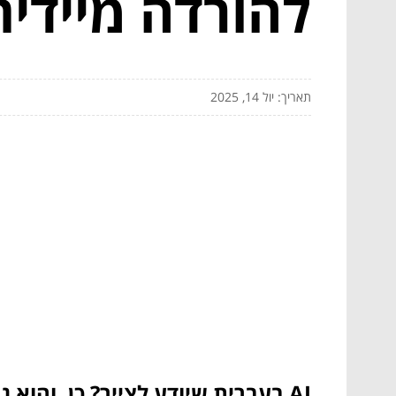
להורדה מיידית
תאריך: יול 14, 2025
AI בעברית שיודע לצייר? כן, והוא גם לא לוקח שקל