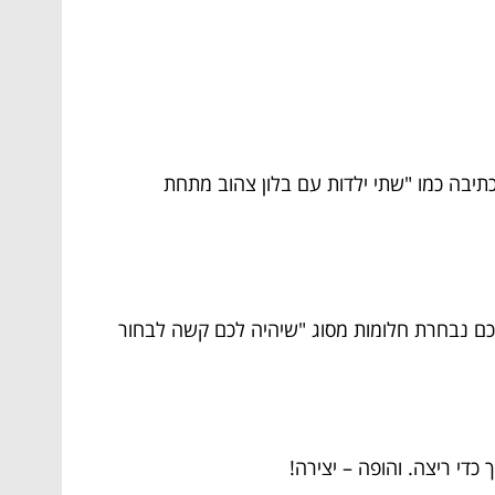
-AI יזרום. קשה לו עם תחביר מסובך, אז לכתיבה כמו "שתי ילדות עם בלון צהוב מתחת
יכם נבחרת חלומות מסוג "שיהיה לכם קשה לבחור
די ריצה. והופה – יצירה!