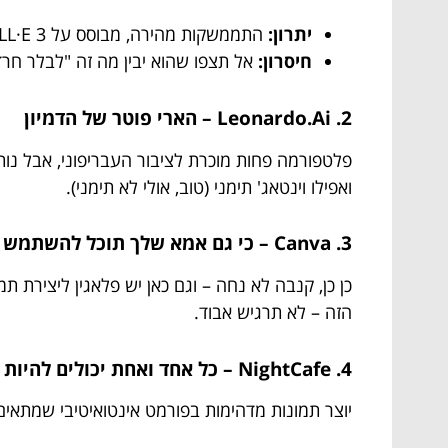
יתרון:
התממשקות מהירה, מבוסס על DALL·E 3
חיסרון:
אל תצפו שהוא יבין מה זה "לבלר חר
2. Leonardo.Ai – הארי פוטר של הדמיון
פלטפורמה פחות מוכרת לציבור העבריפוני, אבל נותנ
ואפילו וינטאג' תימני (טוב, אולי לא תימני).
3. Canva – כי גם אמא שלך תוכל להשתמש בזה
כן כן, קנבה לא נחה – וגם כאן יש פלאגין ליצירת ת
הזה – לא תרגיש אבוד.
4. NightCafe – כל אחד ואחת יכולים להיות פיקסו
יוצר תמונות מדהימות בפורמט אינטואיטיבי שמתאים גם לילדים בני 10, אבל עם תוספות של מקצוענים. תומך בעברי