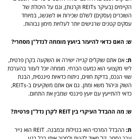
הקיימים (בעיקר REITs וקרנות), וגם על היכולת של
השוכרים (עסקים) לשלם שכירות או לשגשג, במיוחד
עסקים קטנים שרגישים יותר לעלויות מימון גבוהות.
ש: האם כדאי להיעזר ביועץ מומחה לנדל"ן מסחרי?
ת:
אם אתם שוקלים קנייה ישירה או השקעה בקרן פרטית,
ליווי מקצועי הוא כמעט הכרחי. מומחה יוכל לעזור בהערכת
שווי הנכס, בדיקת חוזים, ניתוח כדאיות פיננסית, הבנת
השוק וניהול משא ומתן. גם אם אתם משקיעים ב-REITs,
כדאי להתייעץ עם יועץ פיננסי שמבין את התחום.
ש: מה ההבדל העיקרי בין REIT לקרן נדל"ן פרטית?
ת:
ההבדל המרכזי הוא בנזילות ובמבנה. REIT הוא נייר
ערך נסחר, קל מאוד לקנות ולמכור אותו בכל רגע