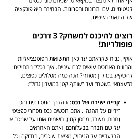
אף אחד לא מנצח בנוקאאוט. שניהם סוגי נכסים
לגיטימיים, עם יתרונות וחסרונות. הבחירה היא פונקציה
של התאמה אישית.
רוצים להיכנס למשחק? 3 דרכים
פופולריות!
אוקיי, נניח שקראתם עד כאן והתשואות הפוטנציאליות
והחוזים הארוכים עושים לכם עיניים. איך בכלל מתחילים
להשקיע בנדל"ן מסחרי? הנה כמה מסלולים נפוצים,
מ"עצמאי בשטח" ועד "שותף קטן במועדון גדול":
קנייה ישירה של נכס:
זו הדרך המסורתית והכי
"ידיים על ההגה". אתם רוכשים נכס מסחרי ספציפי
(חנות, משרד, מחסן קטן), רושמים אותו על שמכם או
על שם חברה בבעלותכם, ואתם האחראים
הבלעדיים על הניהול, מציאת שוכרים, תחזוקה וכל