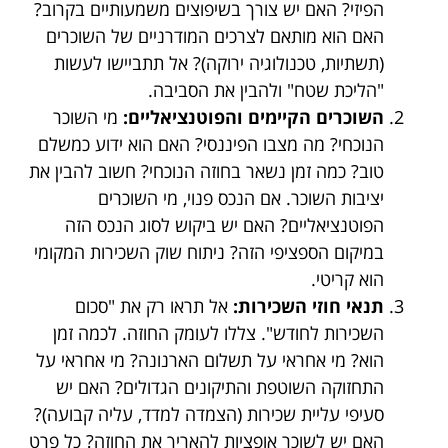
הפיזי? האם יש צורך בשיפוצים משמעותיים בקרוב?
האם הוא מותאם לצרכים המודרניים של השוכרים
(תשתיות, טכנולוגיה ירוקה)? אל תתביישו לעשות
"הליכת שטח" ולהבין את הסביבה.
השוכרים הקיימים והפוטנציאליים:
מי השוכר
הנוכחי? מה מצבו הפיננסי? האם הוא ידוע כמשלם
טוב? כמה זמן נשאר בחוזה הנוכחי? חשוב להבין את
יציבות השוכר. אם הנכס פנוי, מי השוכרים
הפוטנציאליים? האם יש ביקוש לסוג הנכס הזה
במיקום הספציפי הזה? ניתוח שוק השכירות המקומי
הוא קריטי.
תנאי חוזי השכירות:
אל תראו רק את "סכום
השכירות לחודש". צללו לעומק החוזה. לכמה זמן
הוא? מי אחראי על תשלום הארנונה? מי אחראי על
התחזוקה השוטפת והתיקונים הגדולים? האם יש
סעיפי עליית שכירות (הצמדה למדד, עליה קבועה)?
האם יש לשוכר אופציות להאריך את החוזה? כל פרט