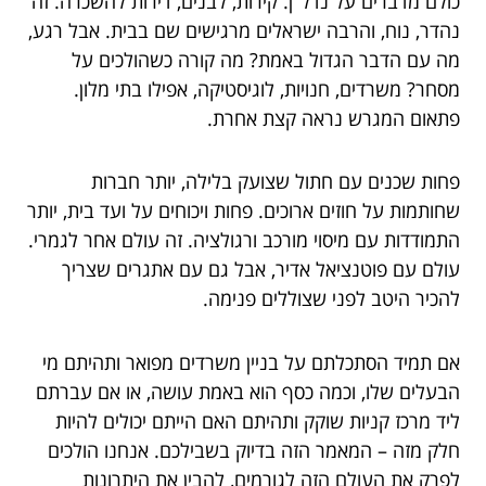
כולם מדברים על נדל"ן. קירות, לבנים, דירות להשכרה. זה
נהדר, נוח, והרבה ישראלים מרגישים שם בבית. אבל רגע,
מה עם הדבר הגדול באמת? מה קורה כשהולכים על
מסחר? משרדים, חנויות, לוגיסטיקה, אפילו בתי מלון.
פתאום המגרש נראה קצת אחרת.
פחות שכנים עם חתול שצועק בלילה, יותר חברות
שחותמות על חוזים ארוכים. פחות ויכוחים על ועד בית, יותר
התמודדות עם מיסוי מורכב ורגולציה. זה עולם אחר לגמרי.
עולם עם פוטנציאל אדיר, אבל גם עם אתגרים שצריך
להכיר היטב לפני שצוללים פנימה.
אם תמיד הסתכלתם על בניין משרדים מפואר ותהיתם מי
הבעלים שלו, וכמה כסף הוא באמת עושה, או אם עברתם
ליד מרכז קניות שוקק ותהיתם האם הייתם יכולים להיות
חלק מזה – המאמר הזה בדיוק בשבילכם. אנחנו הולכים
לפרק את העולם הזה לגורמים, להבין את היתרונות