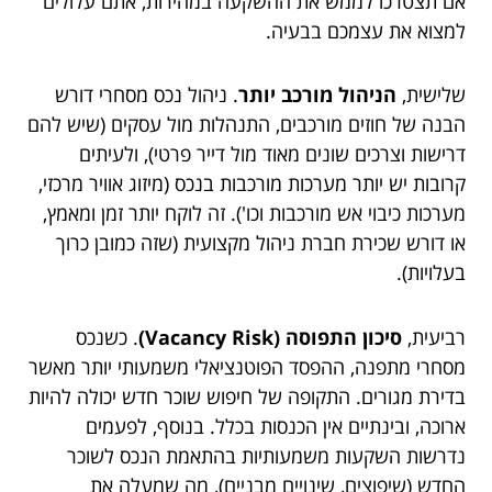
אם תצטרכו לממש את ההשקעה במהירות, אתם עלולים
למצוא את עצמכם בבעיה.
שלישית,
הניהול מורכב יותר
. ניהול נכס מסחרי דורש
הבנה של חוזים מורכבים, התנהלות מול עסקים (שיש להם
דרישות וצרכים שונים מאוד מול דייר פרטי), ולעיתים
קרובות יש יותר מערכות מורכבות בנכס (מיזוג אוויר מרכזי,
מערכות כיבוי אש מורכבות וכו'). זה לוקח יותר זמן ומאמץ,
או דורש שכירת חברת ניהול מקצועית (שזה כמובן כרוך
בעלויות).
רביעית,
סיכון התפוסה (Vacancy Risk)
. כשנכס
מסחרי מתפנה, ההפסד הפוטנציאלי משמעותי יותר מאשר
בדירת מגורים. התקופה של חיפוש שוכר חדש יכולה להיות
ארוכה, ובינתיים אין הכנסות בכלל. בנוסף, לפעמים
נדרשות השקעות משמעותיות בהתאמת הנכס לשוכר
החדש (שיפוצים, שינויים מבניים), מה שמעלה את