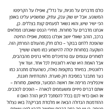
כולם מדברים על מניות, על נדל"ן, ואפילו על הקריפטו
המשוגע. אבל יש שוק ענק, עתיק, שמשפיע עלינו באופן
הכי ישיר שיש, והוא נשאר לפעמים קצת בצללים. כן,
אנחנו מדברים על סחורות. מחירי הנפט שאנחנו ממלאים
ברכב, הזהב שאולי יושב אצלנו בכספת, ואפילו החיטה
שהופכת ללחם בבוקר – כולם חלק מהעולם המרתק הזה.
השקעה בסחורות יכולה להישמע כמו משהו ששייך
לסוחרים עגומים עם טרמינלים מלאי גרפים מהבהבים,
אבל האמת היא שהיא רלוונטית לכל אחד. ועוד איך
רלוונטית. במיוחד בתקופות כאלה, כשהעולם מתנהג כמו
נער מתבגר במסיבת רוק סוערת. התנודתיות חוגגת,
אינפלציה מרימה את ראשה המכוער, ופתאום, סחורות –
אותם דברים פיזיים ומשעממים לכאורה – הופכים לכוכבים.
אז האם כדאי לכם בכלל להסתכל לכיוון הזה? האם זו
ההזדמנות הגדולה הבאה או מלכודת מבריקה? בואו נצלול
פנימה, כי יש פה כמה דברים שחשוב להבין לפני שאתם