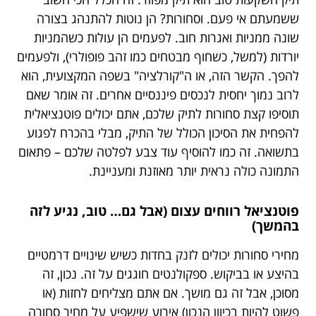
ששמעתם אי פעם. וסחורות? הן נוטות להתנהג בצורה
שונה ממניות ואגרות חוב. לפעמים הן עולות כשהמניות
יורדות (למשל, כשחוף מבטחים כמו זהב פופולרי), ולפעמים
להפך. הקשר הזה, או ה"קורלציה" בשפה המקצועית, הוא
לרוב נמוך יחסית לנכסים פיננסיים אחרים. זה אומר שאם
תוסיפו קצת סחורות לתיק שלכם, אתם יכולים פוטנציאלית
להפחית את הסיכון הכולל של התיק, מבלי בהכרח לפגוע
בתשואה. זה כמו להוסיף עוד צבע לפלטה שלכם – פתאום
התמונה כולה נראית יותר מאוזנת ומעניינת.
פוטנציאל רווחים עצום (אבל גם… טוב, נגיע לזה
בהמשך)
מחירי סחורות יכולים לזנק בחדות כשיש שינויים דרמטיים
בהיצע או בביקוש. ספקולנטים חוגגים על זה. נכון, זה
מסוכן, אבל זה גם מושך. אם אתם מצליחים לחזות (או
פשוט להיות בכיוון הנכון) אירוע שישפיע על מחיר סחורה