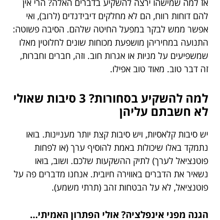
אז למה שמישהו ירצה להשקיע בדברים האלה? הרי אין
להם דוחות רווח, הם לא מחלקים דיבידנדים (לרוב), ואי
אפשר ממש לבקר במפעל החיטה שלהם. הסיבה פשוטה:
התנועה במחיריהן מושפעת מכוחות שונים לחלוטין מאלו
שמשפיעים על מניות או אגרות חוב. וזה, חברים וחברות,
זה דבר טוב. מאוד טוב אפילו.
למה להשקיע בסחורות? 3 סיבות שאולי
לא חשבתם עליהן
יש סיבות קלאסיות, ויש סיבות קצת יותר מעניינות. בואו
נתמקד באלו שיכולות באמת להוסיף ערך (או לפחות
פוטנציאל לערך) לתיק ההשקעות שלכם. ושוב, בואו
נשאיר את הדברים באווירה חיובית. אנחנו מדברים פה על
פוטנציאל, לא על הבטחות זהב (תרתי משמע).
הגנה מפני אינפלציה? אולי הפתרון האמיתי…