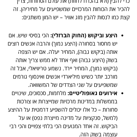
כדי להבין (ולא בהכרח לחזות) את עולם הסחורות, צריך
להכיר את הכוחות המרכזיים שמשפיעים על מחיריהן. זה
קצת כמו לנסות להבין מזג אוויר – יש המון משתנים:
היצע וביקוש (החוק הברזלי):
הכי בסיסי שיש. אם
יש מחסור בסחורה (היצע נמוך) והרבה אנשים רוצים
אותה (ביקוש גבוה), המחיר יעלה. אם יש הצפה
בשוק (היצע גבוה) ואף אחד לא ממש צריך אותה
(ביקוש נמוך), המחיר יירד. נשמע טריוויאלי, אבל זה
מורכב יותר כשיש מיליארדי אנשים ואינסוף גורמים
שמשפיעים על שני הצדדים של המשוואה.
אירועים גאופוליטיים:
מלחמות, סכסוכים, שינויים
בממשלות במדינות מרכזיות שמייצרות או צורכות
סחורות – כל אלו יכולים להשפיע דרמטית על ההיצע
(למשל, סנקציות על מדינה מייצרת נפט) או על
הביקוש. זה אחד המנועים הכי בלתי צפויים והכי רבי
עוצמה בשוק הזה.