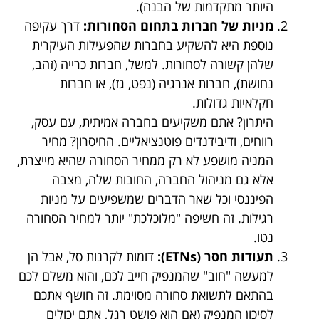
היותר מתקדמות של הבנה).
מניות של חברות בתחום הסחורות:
דרך עקיפה
נוספת היא להשקיע בחברות שהפעילות העיקרית
שלהן קשורה לסחורות. למשל, חברות כרייה (זהב,
נחושת), חברות אנרגיה (נפט, גז), או חברות
חקלאיות גדולות.
היתרון? אתם משקיעים בחברה אמיתית, עם עסק,
רווחים, ודיבידנדים פוטנציאליים. החיסרון? מחיר
המניה מושפע לא רק ממחיר הסחורה שהיא מייצרת,
אלא גם מניהול החברה, החובות שלה, מצבה
הפיננסי וכל שאר הדברים שמשפיעים על מניות
רגילות. זה חשיפה "מלוכלכת" יותר למחיר הסחורה
נטו.
תעודות חסר (ETNs):
דומות לקרנות סל, אבל הן
למעשה "חוב" שהמנפיק חייב לכם, והוא משלם לכם
בהתאם לתשואת סחורה מסוימת. זה חושף אתכם
לסיכון המנפיק (אם הוא פושט רגל, אתם יכולים