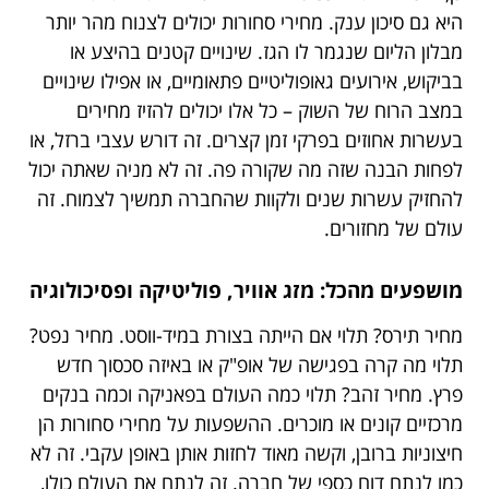
היא גם סיכון ענק. מחירי סחורות יכולים לצנוח מהר יותר
מבלון הליום שנגמר לו הגז. שינויים קטנים בהיצע או
בביקוש, אירועים גאופוליטיים פתאומיים, או אפילו שינויים
במצב הרוח של השוק – כל אלו יכולים להזיז מחירים
בעשרות אחוזים בפרקי זמן קצרים. זה דורש עצבי ברזל, או
לפחות הבנה שזה מה שקורה פה. זה לא מניה שאתה יכול
להחזיק עשרות שנים ולקוות שהחברה תמשיך לצמוח. זה
עולם של מחזורים.
מושפעים מהכל: מזג אוויר, פוליטיקה ופסיכולוגיה
מחיר תירס? תלוי אם הייתה בצורת במיד-ווסט. מחיר נפט?
תלוי מה קרה בפגישה של אופ"ק או באיזה סכסוך חדש
פרץ. מחיר זהב? תלוי כמה העולם בפאניקה וכמה בנקים
מרכזיים קונים או מוכרים. ההשפעות על מחירי סחורות הן
חיצוניות ברובן, וקשה מאוד לחזות אותן באופן עקבי. זה לא
כמו לנתח דוח כספי של חברה. זה לנתח את העולם כולו,