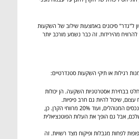
שנות ה-40 של המאה הקודמת, שהגה את הרעיון ל"גדר" סיכונים באמצעות שילוב של השקעות
 להרוויח מהירידות. זה כבר נשמע מורכב יותר
נות רגילות או תיקי השקעות סטנדרטיים:
חלט בבחירת אסטרטגיות השקעה. הן יכולות
עצום, שיכול להיות גם חרב פיפיות.
תתכוננו ל"2 ו-20". זהו מודל עמלות נפוץ שבו המנהל גובה 2% דמי ניהול שנתיים על הנכסים המנוהלים, ועוד 20% מרווחי הקרן. כן,
לחה שלכם, אבל גם הופך את העלות הפוטנציאלית
פופות לפחות מגבלות ופיקוח מצד רשויות. זה