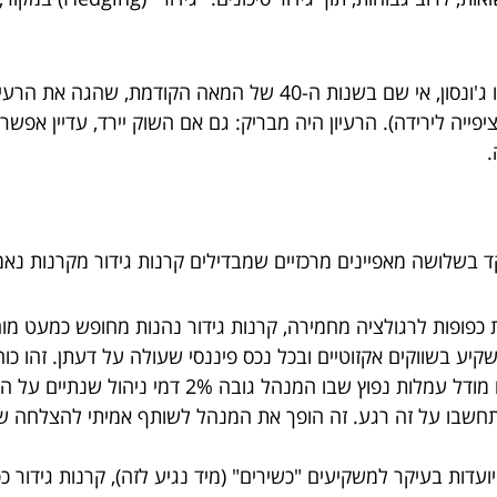
הסיפור התחיל לפני עשרות שנים, עם אלפרד וינסלו ג'ונסון, אי שם ב
יפייה לירידה). הרעיון היה מבריק: גם אם השוק יירד, עדיין אפשר
ד בשלושה מאפיינים מרכזיים שמבדילים קרנות גידור מקרנות נאמ
 כפופות לרגולציה מחמירה, קרנות גידור נהנות מחופש כמעט מו
 בשווקים אקזוטיים ובכל נכס פיננסי שעולה על דעתן. זהו כוח 
וברים למנהל. תחשבו על זה רגע. זה הופך את המנהל לשותף אמיתי להצ
יועדות בעיקר למשקיעים "כשירים" (מיד נגיע לזה), קרנות גידור כ