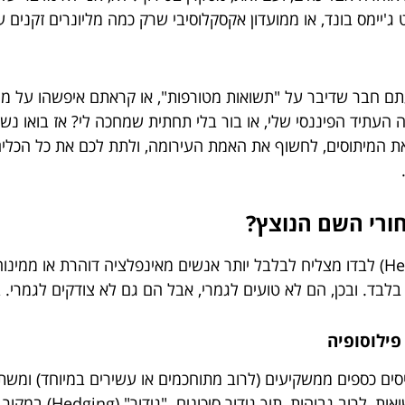
 ג'יימס בונד, או ממועדון אקסקלוסיבי שרק כמה מליונרים זקנים ע
ם חבר שדיבר על "תשואות מטורפות", או קראתם איפשהו על מיש
ה העתיד הפיננסי שלי, או בור בלי תחתית שמחכה לי? אז בואו נ
ת המיתוסים, לחשוף את האמת העירומה, ולתת לכם את כל הכלים
חורי השם הנוצץ?
בואו נודה על האמת: השם "קרן גידור" (Hedge Fund) לבדו מצליח לבלבל יותר אנשים מאינ
בלבד. ובכן, הם לא טועים לגמרי, אבל הם גם לא צודקים לגמרי. 
פילוסופיה
יסים כספים ממשקיעים (לרוב מתוחכמים או עשירים במיוחד) ומש
קרובות מורכבות ולא קונב