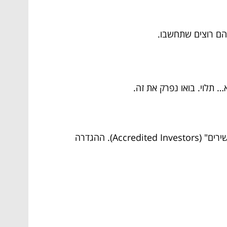
הם רוצים שתחשבו.
תלוי. בואו נפרק את זה.
כדי להגן על הציבור הרחב מפני מוצרי השקעה מורכבים ועתירים סיכון, הרגולטורים הגדירו קטגוריה של "משקיעים כשירים" (Accredited Investors). ההגדרה