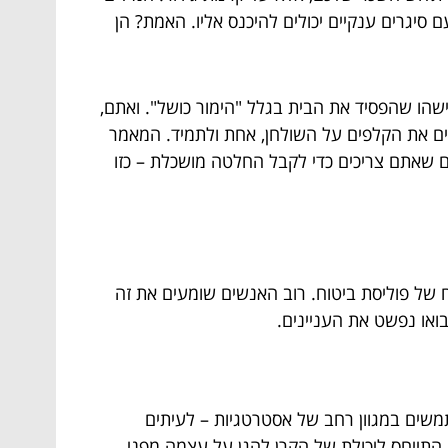
ם סיגרים ענקיים יכולים להיכנס אליו. האמת? הן
הו שהפסיד את הבית בגלל "הימור כושל". ואתם,
שים את הקלפים על השולחן, אחת ולתמיד. המאמר
 שאתם צריכים כדי לקבל החלטה מושכלת – כזו
פלציה דוהרת או ממינוח של פוליסת ביטוח. רוב האנשים שומעים את זה
בואו נפשט את העניינים.
תמשים במגוון רחב של אסטרטגיות – לעיתים
נציונליות – כדי להשיג תשואות, לרוב גבוהות, תוך גידור סיכונים. "גידור" (Hedging) במקור, התייחס ליכולת של הקרן להגן על עצמה מפני