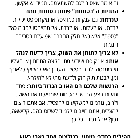
זה אומר שאסור לכם להשתעמם. תמיד יש אקשן.
המניות ה"בטוחות" פחות בטוחות ממה
שנדמה:
גם ענקיות כמו אפל או מיקרוסופט יכולות
לרדת. ואז לעלות. ואז לרדת. אל תתייחסו למניה כאל
"כספת" אלא כאל חלק מחברה שפועלת בסביבה
דינמית.
לא צריך לתזמן את השוק, צריך לדעת לנהל
אותו:
אין קוסם שיודע מתי הקצה התחתון או העליון.
מי שמנסה, לרוב מפסיד. העניין הוא להשקיע לאורך
זמן, לבנות תיק חזק ולדעת מתי לא להילחץ.
הרגשות שלכם הם האויב הגדול ביותר:
פחד
ותאוות בצע הם שני הכוחות שמניעים את השוק,
ולרוב, גורמים למשקיעים להפסיד. אם אתם רוצים
להצליח, אתם חייבים ללמוד לשלוט בהם. קלישאה,
נכון? אבל נכונה כל כך.
הפילים בחדר: מיסוי, רגולציה ועוד כאבי ראש