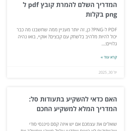
המדריך השלם להמרת קובץ pdf ל
png בקלות
PDF ל-PNG? כן, זה יותר מעניין ממה שחשבנו מה כבר
יכול להיות מלהיב בלשחק עם קבצים? אוקיי, בואו נהיה
גלויים:...
קרא עוד »
יול 30, 2025
האם כדאי להשקיע בתעודות סל:
המדריך המלא למשקיע החכם
שואלים את עצמכם אם יש איזה קסם פיננסי סודי
שהוותיקים לא רוצים שתדעו עליו? משהו שמשלב את