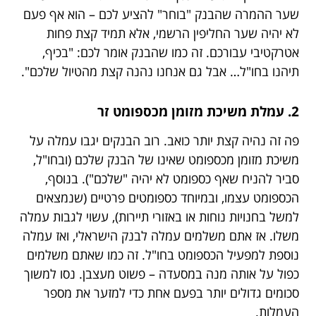
שער ההמרה שהבנק "בוחר" להציע לכם – הוא אף פעם
לא יהיה שער החליפין הרשמי, אלא תמיד קצת פחות
אטרקטיבי עבורכם. זה כמו שהבנק אומר לכם: "בכיף,
תיהנו בחו"ל… אבל גם אנחנו נהנה קצת מהטיול שלכם".
2. עמלת משיכת מזומן מכספומט זר
פה זה נהיה קצת יותר כואב. רוב הבנקים יגבו עמלה על
משיכת מזומן מכספומט שאינו של הבנק שלכם (ובחו"ל,
סביר להניח שאף כספומט לא יהיה "שלכם"). בנוסף,
הכספומט עצמו, ובמיוחד כספומטים פרטיים (שנמצאים
למשל בחנויות נוחות או באזורי תיירות), עשוי לגבות עמלה
משלו. אז אתם משלמים עמלה לבנק הישראלי, ואז עמלה
נוספת למפעיל הכספומט בחו"ל. זה כמו שאתם משלמים
כפול על אותה מנה במסעדה – פשוט מעצבן. נסו למשוך
סכומים גדולים יותר בפעם אחת כדי למזער את מספר
העמלות.