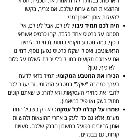
ודאו שהמגבלות הללו תואמות את תוכניות הטיול
וההוצאות המשוערות שלכם. אם צריך, בקשו
להעלות אותן באופן זמני.
היה לכם תמיד גיבוי:
לעולם, אבל לעולם, אל
תסמכו על כרטיס אחד בלבד. קחו כרטיס אשראי
נוסף, כמה מטבע מקומי במזומן (במיוחד לימים
הראשונים), ואפילו שקלו כרטיס נטען נוסף. דמיינו
את עצמכם תקועים בחו"ל בלי יכולת לשלם על כלום
– לא כיף, נכון?
הכירו את המטבע המקומי:
תמיד כדאי לדעת
בערך כמה זה "שקל" במטבע המקומי. זה יעזור לכם
להבין את מחירי העסקאות ולא להרגיש שאתם קונים
חתול בשק (או פיל במיאמי).
שמרו על קבלה לכל עסקה:
לא רק בשביל החזר
מע"מ, אלא גם כדי לעקוב אחרי ההוצאות ולהשוות
אותן לחיובים בפועל בחשבון הבנק שלכם. טעויות
קורות, גם בבנקים.