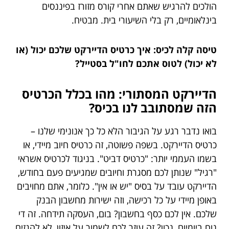
הולכים להרגיש שאתם אחרי קורס מזורז בפיננסים
בינלאומיים, רק בלי השיעורי בית. מבטיח.
טיסה קלה לכיס: איך כרטיס הדיירקט שלכם יכול (או
לא יכול) לטוס אתכם לחו"ל בסטייל?
הדיירקט המסתורי: מהו בכלל הכרטיס
הזה שמסתובב לנו בכיס?
בואו נדבר רגע על הגיבור הלא כל כך אנונימי שלנו –
כרטיס הדיירקט. בשפה פשוטה, זה כרטיס חיוב מיידי, או
בשמו העממי יותר: "כרטיס דביט". בניגוד לכרטיס אשראי
"רגיל" שנותן לכם מסגרת וחיובים שמגיעים פעם בחודש,
הדיירקט עובד על בסיס "יש או אין". כלומר, אתם מחויבים
באופן מיידי על כל רכישה, וזה ישירות מחשבון הבנק
שלכם. אין לכם כסף בחשבון? בום, העסקה תידחה. זה די
נוח ביומיום, נכון? זה עוזר לכם לשמור על איזון, לא להגזים,