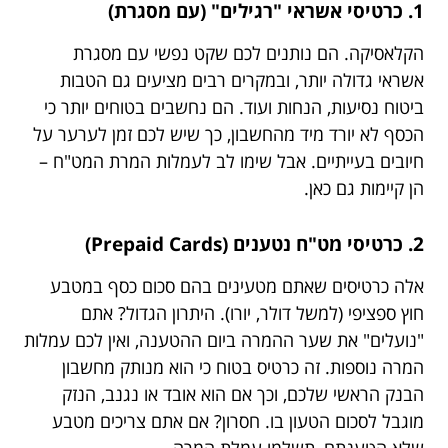
1. כרטיסי אשראי "רגילים" (עם מסגרת)
הקלאסיקה. הם נותנים לכם שקט נפשי עם מסגרת
אשראי גדולה יותר, ובמקרים רבים מציעים גם הטבות
ביטוח נסיעות, הנחות ועוד. הם נחשבים בטוחים יותר כי
הכסף לא יורד מיד מהחשבון, כך שיש לכם זמן לערער על
חיובים בעייתיים. אבל שימו לב לעמלות המרת המט"ח –
הן קיימות גם כאן.
2. כרטיסי מט"ח נטענים (Prepaid Cards)
אלה כרטיסים שאתם מטעינים בהם סכום כסף במטבע
חוץ ספציפי (למשל דולר, יורו). היתרון הגדול? אתם
"נועלים" את שער ההמרה ביום ההטענה, ואין לכם עמלות
המרה נוספות. זה כרטיס בטוח כי הוא מנותק מחשבון
הבנק הראשי שלכם, וכך אם הוא אובד או נגנב, הנזק
מוגבל לסכום הטעון בו. חסרון? אם אתם צריכים מטבע
שלא הטענתם, תשלמו עמלת המרה.