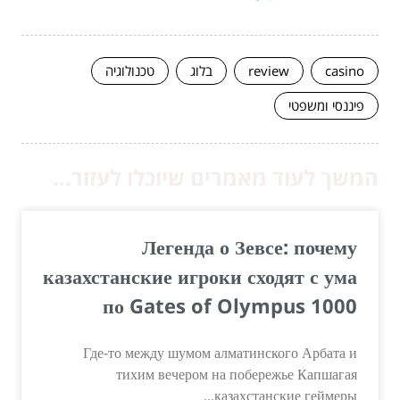
casino
review
בלוג
טכנולוגיה
פיננסי ומשפטי
המשך לעוד מאמרים שיוכלו לעזור...
Легенда о Зевсе: почему
казахстанские игроки сходят с ума
по Gates of Olympus 1000
Где-то между шумом алматинского Арбата и
тихим вечером на побережье Капшагая
казахстанские геймеры...