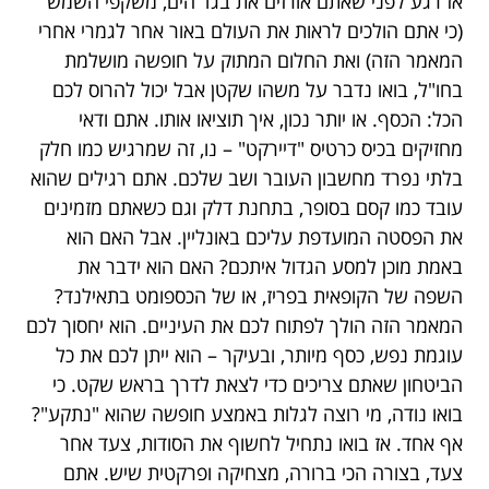
אז רגע לפני שאתם אורזים את בגד הים, משקפי השמש
(כי אתם הולכים לראות את העולם באור אחר לגמרי אחרי
המאמר הזה) ואת החלום המתוק על חופשה מושלמת
בחו"ל, בואו נדבר על משהו שקטן אבל יכול להרוס לכם
הכל: הכסף. או יותר נכון, איך תוציאו אותו. אתם ודאי
מחזיקים בכיס כרטיס "דיירקט" – נו, זה שמרגיש כמו חלק
בלתי נפרד מחשבון העובר ושב שלכם. אתם רגילים שהוא
עובד כמו קסם בסופר, בתחנת דלק וגם כשאתם מזמינים
את הפסטה המועדפת עליכם באונליין. אבל האם הוא
באמת מוכן למסע הגדול איתכם? האם הוא ידבר את
השפה של הקופאית בפריז, או של הכספומט בתאילנד?
המאמר הזה הולך לפתוח לכם את העיניים. הוא יחסוך לכם
עוגמת נפש, כסף מיותר, ובעיקר – הוא ייתן לכם את כל
הביטחון שאתם צריכים כדי לצאת לדרך בראש שקט. כי
בואו נודה, מי רוצה לגלות באמצע חופשה שהוא "נתקע"?
אף אחד. אז בואו נתחיל לחשוף את הסודות, צעד אחר
צעד, בצורה הכי ברורה, מצחיקה ופרקטית שיש. אתם