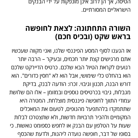
הטיסה, אך הן לרוב אינן מונפקות על ידי הבנקים
הישראליים המסורתיים.
השורה התחתונה: לצאת לחופשה
בראש שקט (ובכיס חכם)
אז הגענו לסוף המסע הפיננסי שלנו, ואני מקווה שעכשיו
אתם מרגישים קצת יותר חכמים, ובעיקר – הרבה יותר
רגועים לקראת הטיול הבא שלכם. כרטיס הדיירקט שלכם
הוא בהחלט כלי שימושי, אבל הוא לא "חסין כדורים". הוא
דורש הבנה, תכנון וגיבוי. זכרו: הודעה לבנק, בדיקת
מגבלות, גיבוי בכרטיסים נוספים ובמזומן – אלו הם שלושת
עמודי התווך לחופשה פיננסית מוצלחת. המטרה היא
שתתמקדו בלהתפעל מהנופים, לטעום את המאכלים
המקומיים ולהכיר תרבויות חדשות, ולא שתצטרכו לבלות
שעות על הטלפון עם הבנק או לחפש כספומט נואשות. כי
בסופו של דבר, חופשה נועדה ליהנות, ולדעת שהכסף