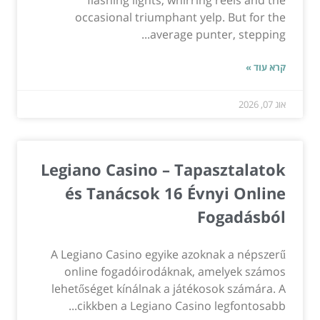
occasional triumphant yelp. But for the
average punter, stepping...
קרא עוד »
אוג 07, 2026
Legiano Casino – Tapasztalatok
és Tanácsok 16 Évnyi Online
Fogadásból
A Legiano Casino egyike azoknak a népszerű
online fogadóirodáknak, amelyek számos
lehetőséget kínálnak a játékosok számára. A
cikkben a Legiano Casino legfontosabb...