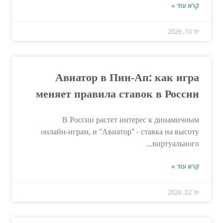
קרא עוד »
יול 10, 2026
Авиатор в Пин‑Ап: как игра
меняет правила ставок в России
В России растет интерес к динамичным
онлайн‑играм, и "Авиатор" - ставка на высоту
виртуального...
קרא עוד »
יול 02, 2026