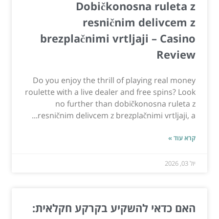
Dobičkonosna ruleta z
resničnim delivcem z
brezplačnimi vrtljaji – Casino
Review
Do you enjoy the thrill of playing real money
roulette with a live dealer and free spins? Look
no further than dobičkonosna ruleta z
resničnim delivcem z brezplačnimi vrtljaji, a...
קרא עוד »
יול 03, 2026
האם כדאי להשקיע בקרקע חקלאית: