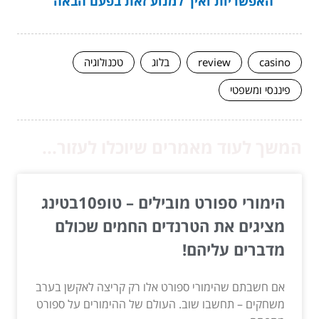
האפשריות ואיך למנוע זאת בפעם הבאה
casino
review
בלוג
טכנולוגיה
פיננסי ומשפטי
המשך לעוד מאמרים שיוכלו לעזור...
הימורי ספורט מובילים – טופ10בטינג
מציגים את הטרנדים החמים שכולם
מדברים עליהם!
אם חשבתם שהימורי ספורט אלו רק קריצה לאקשן בערב
משחקים – תחשבו שוב. העולם של ההימורים על ספורט