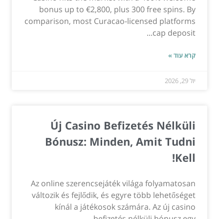
bonus up to €2,800, plus 300 free spins. By
comparison, most Curacao-licensed platforms
cap deposit...
קרא עוד »
יול 29, 2026
Új Casino Befizetés Nélküli
Bónusz: Minden, Amit Tudni
Kell!
Az online szerencsejáték világa folyamatosan
változik és fejlődik, és egyre több lehetőséget
kínál a játékosok számára. Az új casino
befizetés nélküli bónusz egy...