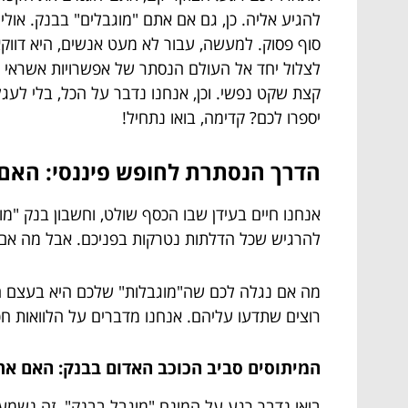
להגיע אליה. כן, גם אם אתם "מוגבלים" בבנק. או
סוף פסוק. למעשה, עבור לא מעט אנשים, היא דווקא
לצלול יחד אל העולם הנסתר של אפשרויות אשראי שפ
קצת שקט נפשי. וכן, אנחנו נדבר על הכל, בלי לעג
יספרו לכם? קדימה, בואו נתחיל!
הדרך הנסתרת לחופש פיננסי: האם 
אנחנו חיים בעידן שבו הכסף שולט, וחשבון בנק "מו
להרגיש שכל הדלתות נטרקות בפניכם. אבל מה אם 
מה אם נגלה לכם שה"מוגבלות" שלכם היא בעצם הז
רוצים שתדעו עליהם. אנחנו מדברים על הלוואות חכ
המיתוסים סביב הכוכב האדום בבנק: האם א
בואו נדבר רגע על המונח "מוגבל בבנק". זה נשמע 