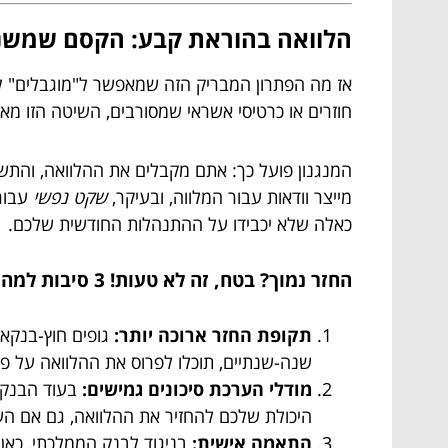
הלוואה בהוראת קבע: הקסם שמשנה 
אז מה הפתרון המבריק הזה שמאפשר ל"מוגבלים" לק
חוזרים או כרטיסי אשראי שמסורבים, השיטה הזו מא
המנגנון פועל כך: אתם מקבלים את ההלוואה, והתשל
מייצר וודאות עבור המלווה, ובעיקר,
שקט נפשי
עבורכ
כאלה שלא יכבידו על ההתנהלות החודשית שלכם.
החזר נמוך? בטח, זה לא טעות! 3 סיבות למה זה עובד עבורכם.
תקופת החזר ארוכה יותר:
גופים חוץ-בנקאי
שנה-שנתיים, תוכלו לפרוס את ההלוואה על פני 3, 5 ואף 7 שנים. ככל שהתקופה ארוכה יותר, כך ההחזר החודשי קטן יותר. פשוט מת
מודלי הערכת סיכונים גמישים:
בעוד הבנקים
היכולת שלכם להחזיר את ההלוואה, גם אם הע
התאמה אישית:
בניגוד לבנק הממלכתי, כאן 