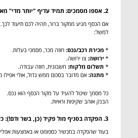
2. אספו מסמכים: תמיד עדיף "יותר מדי" מאשר "לא מספיק"
אם הכסף מגיע ממקור ברור, תהיה לכם תיעוד לכך.
למשל:
*
מכירת רכב/נכס:
חוזה מכר, מסמכי בעלות.
*
ירושה:
צו ירושה.
*
תשלום מלקוח:
חשבונית, חוזה עבודה.
*
מתנה:
אם מדובר בסכום ממש גדול, אולי אפילו מ
כל מסמך שיכול להעיד על מקור הכסף הוא נכס.
הבנק אוהב שקיפות וראיות.
3. הפקדה בסניף מול פקיד (כן, בשר ודם!): כשגודל הצ'ק מצדיק את המאמץ
בעוד שהפקדה במכשיר כספומט או באמצעות אפליקצי