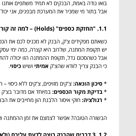
בואו נודה באמת, הבנקים לא תמיד משתפים אותנו
אבל בתור מי שמכיר את המערכת מבפנים, אני יכול להגיד לכם מה עומד מאחורי ה"הח
1.1.
"החזקת כספים" (Holds) – למה זה קורה ואיך להתכונן?
כשאתם מפקידים צ'ק, הבנק לא מכניס לכם את הכס
יש תקופת המתנה, שלרוב היא קצרה, כמה ימי עסקים
אבל כשהסכום גדל, תקופת ההמתנה הזו יכולה לה
כי הבנק צריך לוודא שהצ'ק
אמיתי
ושיש
כיסוי
.
*
סיכון הונאה:
צ'קים מזויפים, צ'קים ללא כיסוי – 
*
בדיקת מקור הכספים:
במיוחד אם מדובר בצ'ק 
*
רגולציה:
חוקי איסור הלבנת הון מחייבים את הב
הבשורה הטובה? אפשר לצמצם את זמן ההמתנה ואת
1.2. 3 דברים שהבנק רוצה לדעת עליכם (ולא תמיד יגיד לכם ישירות)