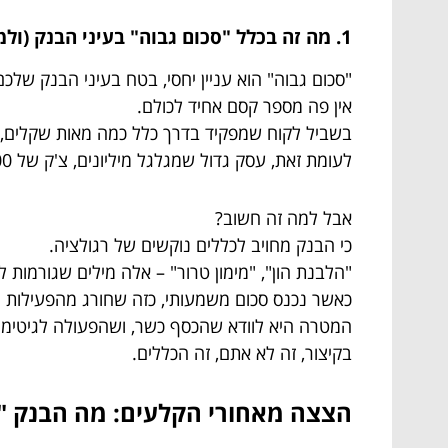
1. מה זה בכלל "סכום גבוה" בעיני הבנק (ולמה זה צריך לעניין אתכם)?
"סכום גבוה" הוא עניין יחסי, בטח בעיני הבנק שלכם
אין פה מספר קסם אחיד לכולם.
בשביל לקוח שמפקיד בדרך כלל כמה מאות שקלים, צ'ק של 5,000 ש"ח כבר י
לעומת זאת, עסק גדול שמגלגל מיליונים, צ'ק של 50,000 ש"ח אולי יחשב שגרתי לחלוטין.
אבל למה זה חשוב?
כי הבנק מחויב לכללים נוקשים של רגולציה.
"הלבנת הון", "מימון טרור" – אלה מילים שגורמות 
כאשר נכנס סכום משמעותי, כזה שחורג מהפעילות ה
המטרה היא לוודא שהכסף כשר, ושהפעולה לגיטימי
בקיצור, זה לא אתם, זה הכללים.
הצצה מאחורי הקלעים: מה הבנק "