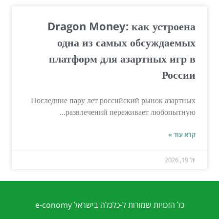
Dragon Money: как устроена
одна из самых обсуждаемых
платформ для азартных игр в
России
Последние пару лет российский рынок азартных
развлечений переживает любопытную...
קרא עוד »
יול 19, 2026
כל הזכויות שמורות ל-כלכלה בישראל e-conomy