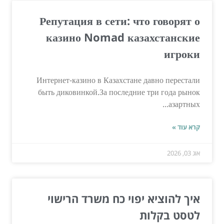
Репутация в сети: что говорят о
казино Nomad казахстанские
игроки
Интернет-казино в Казахстане давно перестали
быть диковинкой.За последние три года рынок
азартных...
קרא עוד »
אוג 03, 2026
איך להוציא יפוי כח משרד הרישוי
לטסט בקלות