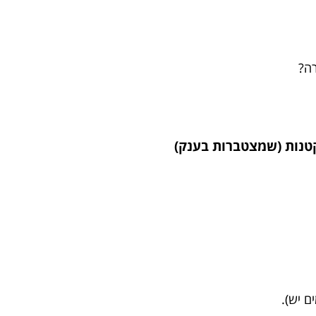
ה?
ם יש).