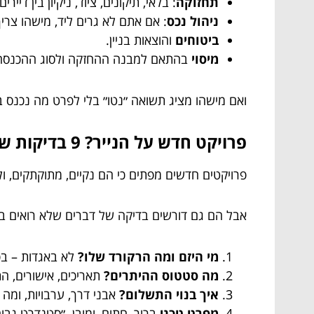
תחזוקה
: בלאי, תיקונים, ציוד, ניקיון בין דיירים.
ניהול נכס
: אם אתם לא גרים ליד, מישהו צרי
ביטוחים
והוצאות בניין.
מיסוי
בהתאם למבנה ההחזקה ולסוג ההכנסה
ואם מישהו מציג תשואה ״נטו״ בלי לפרט מה נכנס בנט
פרויקט חדש על הנייר? 9 בדיקות שמפרידות בין ״וואו״ ל״אוקיי, זה רציני״
פרויקטים חדשים מפתים כי הם נקיים, מתוקתקים, ול
אבל הם גם דורשים בדיקה של דברים שלא רואים בב
מי היזם ומה הרקורד שלו?
לא באגדות – בפ
מה סטטוס ההיתרים?
תאריכים, אישורים, הת
איך בנוי התשלום?
אבני דרך, ערבויות, ומה ק
מפרט טכני
ברור, חתום, ומובן. ״סטנדרט גבו