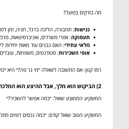
מה בודקים בפועל?
נגישות
: תחבורה, הליכה ברגל, חניה, זמן למו
תעסוקה
: אזורי משרדים, אוניברסיטאות, מרכז
מלאי עתידי
: האם נבנים עוד מאות יחידות לי
אופי השכירות
: סטודנטים, משפחות, עובדים ז
רמז קטן: אם התשובה לשאלה ״מי גר פה?״ היא ״כו
2) הביקוש הוא מלך, אבל ההיצע הוא המלכה (והיא זו שמחליטה)
המשקיע הממוצע שואל: ״כמה אפשר להשכיר?״
המשקיע הטוב שואל קודם: ״כמה נכסים דומים מתחרים בי ב