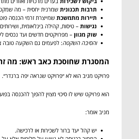
ביקוש לשכירות
בערים מרכזיות ואזורים מתח
תרבות תכנונית
שמרנית יחסית – מה שמקטי
תיירות מתמשכת
שמייצרת זרמי הכנסה פוטנצ
נגישות
– טיסות, קהילה בינלאומית, ושירותי
שוק מגוון
– מפרויקטים חדשים ועד נכסים לשיפ
והסיבה השקטה
: לפעמים גם השקעה טובה צר
המסגרת שחוסכת כאב ראש: מה זה 
פרויקט מניב הוא לא ״פרויקט שנראה יפה ברנדר״.
הוא פרויקט שיש לו סיכוי מצוין להפוך להכנסה בפו
מניב אומר:
יש קהל יעד ברור לשכירות או לרכישה.
המחיר בכניסה לא נשען על חלומות אלא על ה