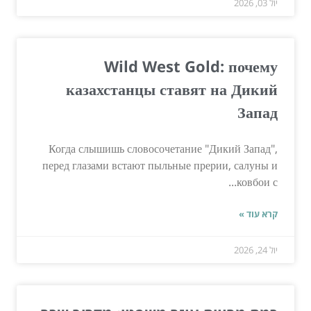
יול 03, 2026
Wild West Gold: почему
казахстанцы ставят на Дикий
Запад
Когда слышишь словосочетание "Дикий Запад",
перед глазами встают пыльные прерии, салуны и
ковбои с...
קרא עוד »
יול 24, 2026