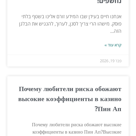
נחשפים!
אנחנו חיים בעידן שבו המידע זורם אלינו בשטף בלתי
פוסק. מישהו הרי צריך לסנן, לערוך, להנגיש את הבלגן
הזה...
קרא עוד »
פבר 19, 2026
Почему любители риска обожают
высокие коэффициенты в казино
Пин Ап?
Почему любители риска обожают высокие
коэффициенты в казино Пин Ап?Высокие