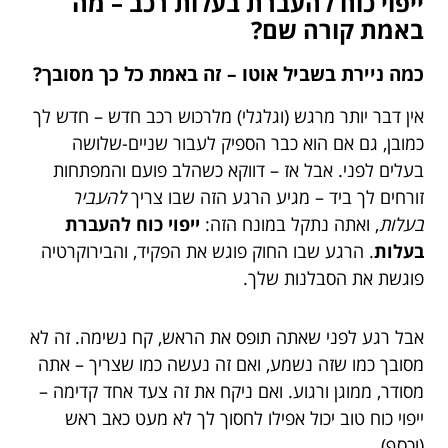
ייפוי כוח להעברת בעלות רכב – מה
באמת קורה שם?
כמה ניירת בשביל אוטו – זה באמת כל כך מסובך?
אין דבר יותר מרגש (וגלגלי) מלרכוש רכב חדש – חדש לך
כמובן, גם אם הוא כבר הספיק לעבור שניים-שלושה
בעלים לפני. אבל אז – דווקא כשהלב פועם והמפתחות
זורחים לך ביד – מגיע הרגע הזה שבו צריך
להעביר
בעלות
, ואתה נתקל במונח הזה:
ייפוי כוח להעברת
בעלות
. הרגע שבו החוק פוגש את הפקיד, והבירוקרטיה
פוגשת את הסבלנות שלך.
אבל רגע לפני שאתה תופס את הראש, קח נשימה. זה לא
מסובך כמו שזה נשמע, ואם זה נעשה כמו שצריך – אתה
מסודר, ממוגן ורגוע. ואם ניקח את זה צעד אחד קדימה –
ייפוי כוח טוב יכול אפילו לחסוך לך לא מעט כאב ראש
(וכסף).