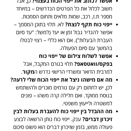
אפשר לכתוב את ייפוי הכוח בעצמי?
כן, אבל
חשוב לכלול את כל הפרטים הנדרשים – במיוחד
מספר ת.ז, רכב, שמות מלאים ותחום הסמכות.
ייפוי כוח תקף לנצח?
לא. תלוי בתוכן המסמך –
אפשר להגדיר גבול זמן או יעד (למשל: "עד סיום
העברת הבעלות"). אם הוא כללי – רצוי לבטלו
בהמשך עם סיום הפעולה.
אפשר לשלוח צילום של ייפוי כוח
בפקס/וואטסאפ?
תלוי בגורם המקבל, אבל
למרבית הדואר ומשרדי הרישוי נדרש ה
מקור
.
מה אם מישהו ניצל את ייפוי הכוח שלי לרעה?
לכן, יש לחתום רק עם גורמים מוכרים ולהשתמש
בנוסח ממוקד. ואם חלילה קרה משהו – פונים
למשטרה ולייעוץ משפטי.
מה ההבדל בין ייפוי כוח להעברת בעלות לבין
זיכרון דברים?
ענק. ייפוי כוח נותן הרשאה לבצע
פעולה ממש, בזמן שזיכרון דברים הוא פשוט סיכום