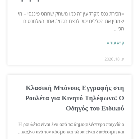
=מכירת נכס מקרקעין זה כמו משחק שחמט פיננסי – מי
שמבין את הכללים יכול לנצח בגדול. אחד האלמנטים
הכי...
קרא עוד »
ינו 18, 2026
Κλασική Μπόνους Εγγραφής στη
Ρουλέτα για Κινητό Τηλέφωνο: Ο
Οδηγός του Ειδικού
Η ρουλέτα είναι ένα από τα δημοφιλέστερα παιχνίδια
καζίνο ανά τον κόσμο και τώρα είναι διαθέσιμη και...