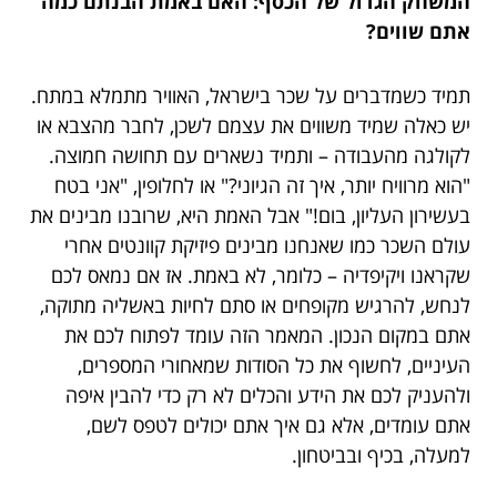
המשחק הגדול של הכסף: האם באמת הבנתם כמה
אתם שווים?
תמיד כשמדברים על שכר בישראל, האוויר מתמלא במתח.
יש כאלה שמיד משווים את עצמם לשכן, לחבר מהצבא או
לקולגה מהעבודה – ותמיד נשארים עם תחושה חמוצה.
"הוא מרוויח יותר, איך זה הגיוני?" או לחלופין, "אני בטח
בעשירון העליון, בום!" אבל האמת היא, שרובנו מבינים את
עולם השכר כמו שאנחנו מבינים פיזיקת קוונטים אחרי
שקראנו ויקיפדיה – כלומר, לא באמת. אז אם נמאס לכם
לנחש, להרגיש מקופחים או סתם לחיות באשליה מתוקה,
אתם במקום הנכון. המאמר הזה עומד לפתוח לכם את
העיניים, לחשוף את כל הסודות שמאחורי המספרים,
ולהעניק לכם את הידע והכלים לא רק כדי להבין איפה
אתם עומדים, אלא גם איך אתם יכולים לטפס לשם,
למעלה, בכיף ובביטחון.