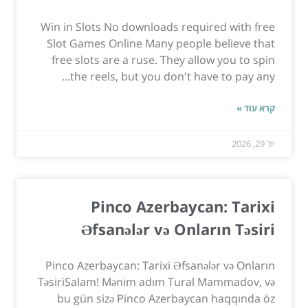
Win in Slots No downloads required with free
Slot Games Online Many people believe that
free slots are a ruse. They allow you to spin
the reels, but you don't have to pay any...
קרא עוד »
יול 29, 2026
Pinco Azerbaycan: Tarixi
Əfsanələr və Onların Təsiri
Pinco Azerbaycan: Tarixi Əfsanələr və Onların
TəsiriSalam! Mənim adım Tural Mammadov, və
bu gün sizə Pinco Azerbaycan haqqında öz