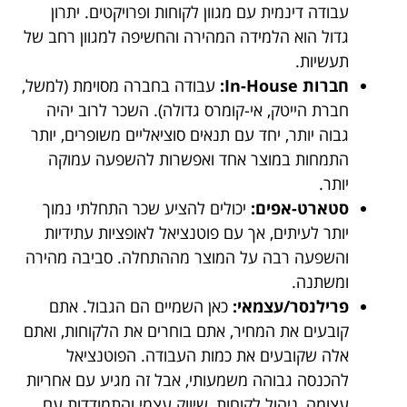
עבודה דינמית עם מגוון לקוחות ופרויקטים. יתרון
גדול הוא הלמידה המהירה והחשיפה למגוון רחב של
תעשיות.
חברות In-House:
עבודה בחברה מסוימת (למשל,
חברת הייטק, אי-קומרס גדולה). השכר לרוב יהיה
גבוה יותר, יחד עם תנאים סוציאליים משופרים, יותר
התמחות במוצר אחד ואפשרות להשפעה עמוקה
יותר.
סטארט-אפים:
יכולים להציע שכר התחלתי נמוך
יותר לעיתים, אך עם פוטנציאל לאופציות עתידיות
והשפעה רבה על המוצר מההתחלה. סביבה מהירה
ומשתנה.
פרילנסר/עצמאי:
כאן השמיים הם הגבול. אתם
קובעים את המחיר, אתם בוחרים את הלקוחות, ואתם
אלה שקובעים את כמות העבודה. הפוטנציאל
להכנסה גבוהה משמעותי, אבל זה מגיע עם אחריות
עצומה, ניהול לקוחות, שיווק עצמי והתמודדות עם