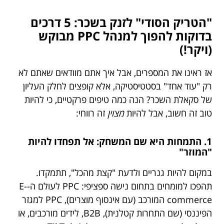
"הטריק הסודי" לזנק בשכר: 5 דרכים
בדוקות להפוך למנהל PPC מבוקש
(ויקר!)
אז ראינו את המספרים, אבל איך אתם מוודאים שאתם לא
רק "עוד אחד" בסטטיסטיקה, אלא קופצים לחלק העליון
של סקאלת השכר? הנה כמה טיפים פרקטיים, כי להיות
טוב זה חשוב, אבל להיות
מצוין
זה רווחי:
1. התמחות היא שם המשחק: אל תפחדו להיות
"המוזר"
במקום להיות גנריים ולדעת "קצת מהכל", תתמקדו.
תהפכו למומחים בתחום נישה ספציפי: PPC לעולם ה-E-
commerce המורכב (עם אינסוף מוצרים), PPC למגזר
הפיננסי (שם התחרות קטלנית), B2B, לידים מורכבים, או