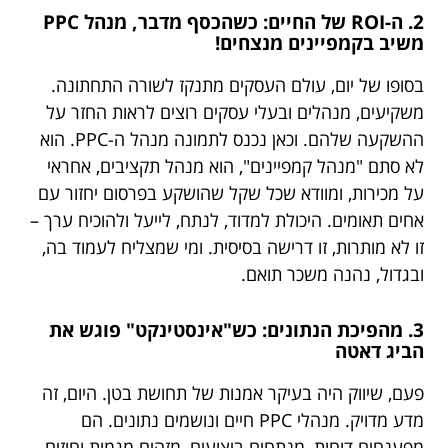
2. ה-ROI של החיים: כשהכסף מדבר, מנהל PPC
משיב בקמפיינים מנצחים!
בסופו של יום, עולם העסקים מתנקז לשורה התחתונה.
משקיעים, מנהלים ובעלי עסקים רוצים לראות החזר על
ההשקעה שלהם. וכאן נכנס לתמונה מנהל ה-PPC. הוא
לא סתם "מנהל קמפיינים", הוא מנהל תקציבים, אחראי
על מכירות, ומוודא שכל שקל שהושקע בפרסום יחזור עם
אחים תאומים. היכולת למדוד, לנתח, לייעל ולהוכיח ערך –
זו לא מותרות, זו דרישה בסיסית. ומי שמצליח לעמוד בה,
ובגדול, נהנה משכר תואם.
3. מהפיכת הנתונים: כש"אינסטינקט" פוגש את
הביג דאטה
פעם, שיווק היה בעיקר אמנות של תחושת בטן. היום, זה
מדע מדויק. מנהלי PPC חיים ונושמים נתונים. הם
מפענחים דוחות, מנתחים ביצועים, מזהים מגמות וחוזים