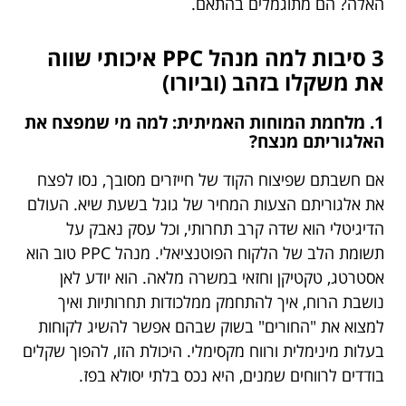
האלה? הם מתוגמלים בהתאם.
3 סיבות למה מנהל PPC איכותי שווה
את משקלו בזהב (וביורו)
1. מלחמת המוחות האמיתית: למה מי שמפצח את
האלגוריתם מנצח?
אם חשבתם שפיצוח הקוד של חייזרים מסובך, נסו לפצח
את אלגוריתם הצעות המחיר של גוגל בשעת שיא. העולם
הדיגיטלי הוא שדה קרב תחרותי, וכל עסק נאבק על
תשומת הלב של הלקוח הפוטנציאלי. מנהל PPC טוב הוא
אסטרטג, טקטיקן וחזאי במשרה מלאה. הוא יודע לאן
נושבת הרוח, איך להתחמק ממלכודות תחרותיות ואיך
למצוא את "החורים" בשוק שבהם אפשר להשיג לקוחות
בעלות מינימלית ורווח מקסימלי. היכולת הזו, להפוך שקלים
בודדים לרווחים שמנים, היא נכס בלתי יסולא בפז.