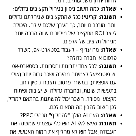
להוות יתרון משמעותי במו"מ.
שאלה:
כמה חשוב ניסיון בניהול תקציבים גדולים?
תשובה:
קריטי!
ככל שהתקציבים שניהלתם גדולים
יותר ומורכבים יותר, כך הערך שלכם עולה. היכולת
לייצר ROI מתקציב של מיליונים שווה הרבה יותר
מניהול תקציב של אלפים.
שאלה:
מה עדיף – לעבוד בסטארט-אפ, משרד
פרסום או חברה גדולה?
תשובה:
לכל אחד יתרונות וחסרונות. בסטארט-אפ
יש פוטנציאל לצמיחה מהירה ושכר גבוה יותר (אולי
עם אופציות), במשרד פרסום תצברו ניסיון רחב
בתעשיות שונות, ובחברה גדולה יש יציבות ופיתוח
מקצועי מסודר. השכר יכול להשתנות בהתאם למודל,
לכן חשוב להבין מה מתאים לכם.
שאלה:
האם AI הולך "להחליף" מנהלי PPC?
תשובה:
ממש לא!
AI הוא כלי עוצמתי שמשנה את
העבודה, אבל הוא לא מחליף את המוח האנושי, את