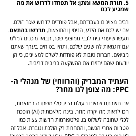
5. תורת המשא ומתן: אל תפחדו לדרוש את מה
שמגיע לכם
רבים מצוינים בעבודתם, אבל פוחדים לדרוש שכר הולם.
אם יש לכם את הידע, הניסיון והתוצאות,
תדרשו בהתאם
.
תעשו שיעורי בית לגבי ממוצעי שכר, תבואו מוכנים למו"מ
עם דוגמאות להישגים שלכם, ותהיו בטוחים בערך שאתם
מביאים. חברות טובות לא פוחדות לשלם למצוינים, כי הן
יודעות שהם יחזירו את ההשקעה בריבית דריבית.
העתיד המבריק (והרווחי) של מנהלי ה-
PPC: מה צופן לנו מחר?
אם חשבתם שהיום העולם הדיגיטלי משתנה במהירות,
חכו לראות מה יקרה מחר. בינה מלאכותית (AI) הופכת
לכלי שחובה לשלוט בו, פלטפורמות חדשות צצות כמו
פטריות אחרי הגשם, והתחרות רק הולכת וגוברת. אבל זה
לא סוף העולם למנהלי ה-PPC, אלא דווקא ההפך הגמור!