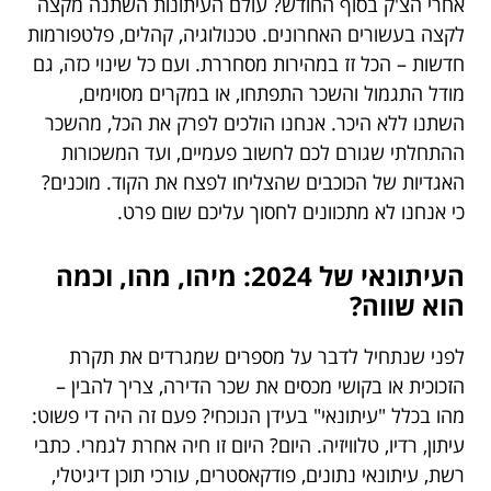
אחרי הצ'ק בסוף החודש? עולם העיתונות השתנה מקצה
לקצה בעשורים האחרונים. טכנולוגיה, קהלים, פלטפורמות
חדשות – הכל זז במהירות מסחררת. ועם כל שינוי כזה, גם
מודל התגמול והשכר התפתחו, או במקרים מסוימים,
השתנו ללא היכר. אנחנו הולכים לפרק את הכל, מהשכר
ההתחלתי שגורם לכם לחשוב פעמיים, ועד המשכורות
האגדיות של הכוכבים שהצליחו לפצח את הקוד. מוכנים?
כי אנחנו לא מתכוונים לחסוך עליכם שום פרט.
העיתונאי של 2024: מיהו, מהו, וכמה
הוא שווה?
לפני שנתחיל לדבר על מספרים שמגרדים את תקרת
הזכוכית או בקושי מכסים את שכר הדירה, צריך להבין –
מהו בכלל "עיתונאי" בעידן הנוכחי? פעם זה היה די פשוט:
עיתון, רדיו, טלוויזיה. היום? היום זו חיה אחרת לגמרי. כתבי
רשת, עיתונאי נתונים, פודקאסטרים, עורכי תוכן דיגיטלי,