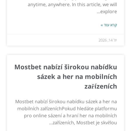
anytime, anywhere. In this article, we will
explore...
קרא עוד »
יול 14, 2026
Mostbet nabízí širokou nabídku
sázek a her na mobilních
zařízeních
Mostbet nabízí širokou nabídku sázek a her na
mobilních zařízeníchPokud hledáte platformu
pro online sázení a hraní her na mobilních
zařízeních, Mostbet je skvělou...