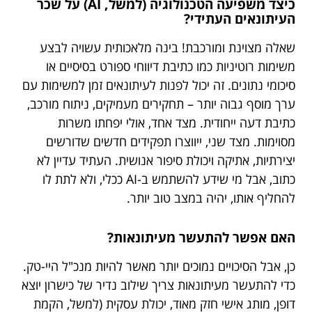
כיצד משפיעה הטכנולוגיה (למשל, AI) על שכר
העיתונאים העתידי?
שאלה מצוינת ומורכבת! בינה מלאכותית עשויה לבצע
משימות רוטיניות כמו כתיבת דיווחי ספורט בסיסיים או
סיכומי נתונים. זה יכול לפנות לעיתונאים זמן למשימות עם
ערך מוסף גבוה יותר – תחקירים מעמיקים, ניתוח מורכב,
כתיבת דעה ייחודית. מצד אחד, אולי יפחתו משרות
מסוימות. מצד שני, ייווצרו תפקידים חדשים שדורשים
יצירתיות, אתיקה ויכולת סיפור אנושית. העתיד עדיין לא
כתוב, אבל מי שידע להשתמש ב-AI ככלי, ולא לתת לו
להחליף אותו, יהיה במצב טוב יותר.
האם אפשר להתעשר מעיתונאות?
כן, אבל הסיכויים נמוכים יותר מאשר להיות מנכ"ל היי-טק.
כדי להתעשר מעיתונאות צריך שילוב נדיר של כישרון יוצא
דופן, מותג אישי חזק מאוד, יכולת עסקית (למשל, הקמת