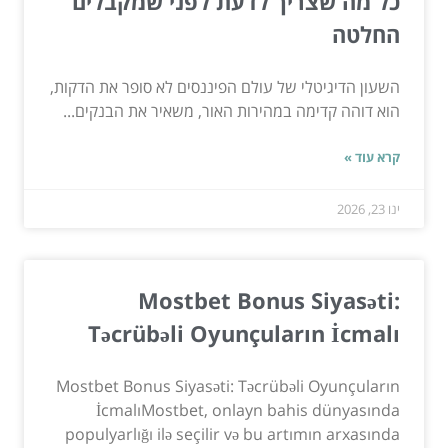
כל מה שצריך לדעת לפני שמקבלים
החלטה
השעון הדיגיטלי של עולם הפיננסים לא סופר את הדקות,
הוא דוהה קדימה במהירות האור, משאיר את הבנקים...
קרא עוד »
ינו 23, 2026
Mostbet Bonus Siyasəti:
Təcrübəli Oyunçuların İcmalı
Mostbet Bonus Siyasəti: Təcrübəli Oyunçuların
İcmalıMostbet, onlayn bahis dünyasında
populyarlığı ilə seçilir və bu artımın arxasında