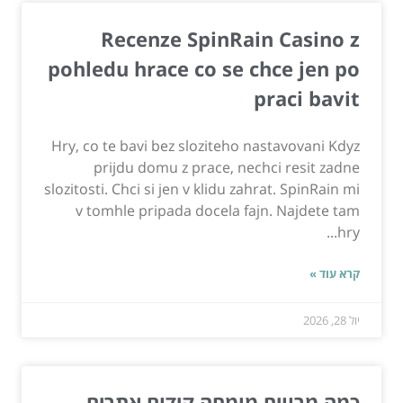
Recenze SpinRain Casino z
pohledu hrace co se chce jen po
praci bavit
Hry, co te bavi bez sloziteho nastavovani Kdyz
prijdu domu z prace, nechci resit zadne
slozitosti. Chci si jen v klidu zahrat. SpinRain mi
v tomhle pripada docela fajn. Najdete tam
hry...
קרא עוד »
יול 28, 2026
כמה מרוויח מומחה קידום אתרים