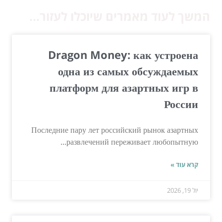
המשך לעוד מאמרים שיוכלו לעזור...
Dragon Money: как устроена
одна из самых обсуждаемых
платформ для азартных игр в
России
Последние пару лет российский рынок азартных
развлечений переживает любопытную...
קרא עוד »
יול 19, 2026