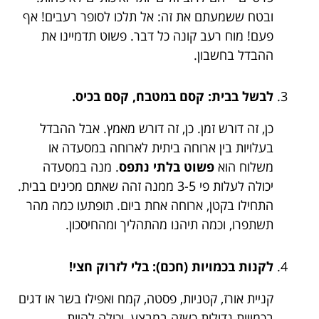
ובטח ששמעתם את זה: אל תלכו לסופר רעבים! אף
פעם! מוח רעב קונה כל דבר. פשוט תדמיינו את
ההבדל בחשבון.
לבשל בבית: קסם במטבח, קסם בכיס.
כן, זה דורש זמן. כן, זה דורש מאמץ. אבל ההבדל
בעלויות בין ארוחה ביתית לארוחה במסעדה או
משלוח הוא
פשוט בלתי נתפס
. מנה במסעדה
יכולה לעלות פי 3-5 ממנה זהה שאתם מכינים בבית.
התחילו בקטן, ארוחה אחת ביום. תופתעו כמה מהר
תשתפרו, וכמה תיהנו מהתהליך ומהחיסכון.
לקנות בכמויות (חכם): בלי לזרוק חצי!
קניית אורז, קטניות, פסטה, קמח ואפילו בשר או דגים
בכמויות גדולות כשזה במבצע, יכולה להיות