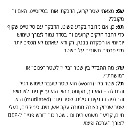
ש6:
מצאתי שטר קרוע, הדבקתי אותו בסלוטייפ. האם זה
מקובל?
ת6:
כן, אם מדובר בקרע פשוט. הדבקה עם סלוטייפ שקוף
כדי לחבר חלקים קרועים זה בסדר גמור לצורך שימוש
יומיומי או הפקדה בבנק. רק ודאו שאתם לא מכסים יותר
מדי פרטים חשובים על השטר.
ש7:
מה ההבדל בין שטר "בלוי" לשטר "פגום" או
"מושחת"?
ת7:
שטר בלוי (worn) הוא שטר שעבר שימוש רגיל
והתבלה – הוא רך, מקומט, דהוי. הוא עדיין ניתן לשימוש
והחלפה בבנקים רגילים. שטר פגום (mutilated) הוא
שטר שניזוק בצורה חמורה עקב אש, מים, כימיקלים, בעלי
חיים, קריעה משמעותית וכו'. שטר כזה דורש פנייה ל-BEP
לצורך הערכה ופיצוי.