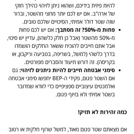
להיות פיזית בידיכם, ושהוא ניתן לזיהוי כהילך חוקי
של ארה"ב. אם יש לכם יותר מחצי מהשטר, וברור
שזה שטר דולר אמיתי, הסיכויים שלכם טובים.
פחות מ-50%? זה מסתבך:
אם יש לכם פחות
מ-50% מהשטר (אבל כן חלק כלשהו), עדיין יש סיכוי,
אבל אתם חייבים להוכיח ששאר החלקים הושמדו
בדרך כלשהי (למשל, בשריפה, בטביעה וריקבון, או
בקריסה). זה דורש תיעוד והסברים מפורטים.
סימני אבטחה חייבים להיות ניתנים לזיהוי:
גם
אם השטר פגום, פקידי ה-BEP יחפשו סימני אבטחה
ואלמנטים עיצוביים ספציפיים כדי לוודא שמדובר
בשטר אמיתי ולא בזיוף פגום.
כמה זהירות לא תזיק!
אם מצאתם שטר פגום מאוד, למשל שרוף חלקית או רטוב