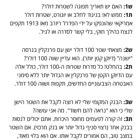
ש1:
האם יש תאריך תפוגה לשטרות דולר?
ת1:
ממש לא! בניגוד לחלב או יוגורט, שטרות דולר
אמריקאי שהונפקו על ידי הפדרל ריזרב מאז 1913 תקפים
לנצח כהילך חוקי, בלי קשר לסדרה או לגיל.
ש2:
מצאתי שטר 100 דולר ישן עם פרנקלין בגרסה
"ישנה" (דיוקן קטן יותר). הוא עדיין שווה 100 דולר?
ת2:
בהחלט! כל סדרות שטרות ה-100 דולר, כולל אלה
עם הדיוקן הקטן של פרנקלין או הגדול יותר ללא סימני
האבטחה הצבעוניים החדשים, תקפות ושווה 100 דולר.
ש3:
הבנק המקומי שלי לא רוצה לקבל את השטר הישן
שלי כי הוא "נראה להם חשוד". מה אני עושה?
ת3:
זה קורה לפעמים מחוסר היכרות. אתם יכולים לנסות
בבנק אחר (רצוי סניף גדול יותר או בנק מרכזי). אם השטר
במצב טוב, הם אמורים לקבל אותו. אם הוא בלוי מאוד,