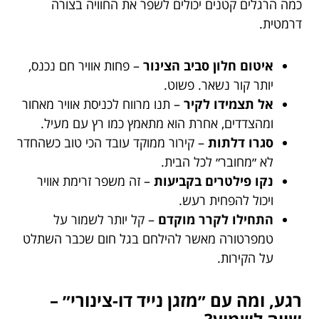
כמה הרגלים קטנים יכולים לשפר את החוויה בצורה
דרמטית.
איטום חלון סביב הצינור
– פחות אוויר חם נכנס,
יותר קור נשאר. פשוט.
אל תצמידו לקיר
– תנו מרווח לכניסת אוויר מאחור
ומהצדדים, אחרת הוא מתאמץ כמו רץ עם מעיל.
סגרו דלתות
– קירור ממוקד עובד הכי טוב כשהחדר
לא ״מחובר״ לכל הבית.
נקו פילטרים בקביעות
– זה משפר זרימת אוויר
ויכול להפחית רעש.
התחילו לקרר מוקדם
– קל יותר לשמור על
טמפרטורה מאשר להילחם בגל חום שכבר השתלט
על הקירות.
רגע, ומה עם ״מזגן נייד דו-צינורי״ –