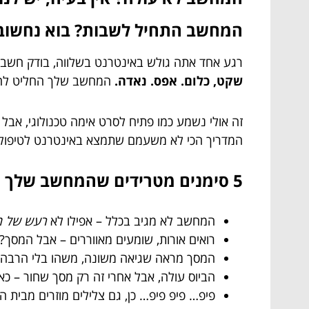
המחשב התחיל לשבות? בוא נחשוב לפני 
רגע אחד אתה גולש באינטרנט בשלווה, בודק חשבון 
שקט, כלום. אפס. נאדה.
המחשב שלך החליט להפ
זה אולי נשמע כמו פתיח לסרט אימה טכנולוגי, אבל א
המדריך הכי לא משעמם שתמצא באינטרנט לטיפול 
5 סימנים מטרידים שהמחשב שלך החליט ללכת לחופשה
המחשב לא מגיב בכלל – אפילו לא
רעש של מ
רואים אורות, שומעים מאווררים – אבל המסך? 
המסך מראה שגיאה משונה, משהו בלי הרבה היגיון כמו “Boot device not found”. (נש
הביוס עולה, אבל אחרי זה רק מסך שחור – כאי
פיפ… פיפ פיפ… כן, גם צלילים מוזרים מבית 