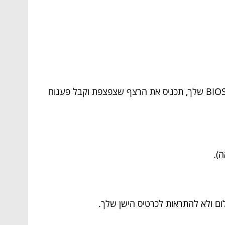
צפצופי BIOS יכולים לרמוז על תקלה ספציפית. כל כמות / תבנית של צפצופים משדרת משהו אחר. חפש את דגם ה-BIOS שלך, תכניס את הרצף שצפצפת וקבל פענוח
).