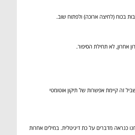
 אחרון, לא תחילת הסיפור.
 שפשוט הרס הכל. בשביל זה קיימת אפשרות של תיקון אוטומטי
תמול מצוין והיום מראה רק מסך תקוע עם סמל של "YOU’VE BEEN HACKED BY KEVIN", אנחנו כנראה מדברים על כת דיגיטלית. במילים אחרות