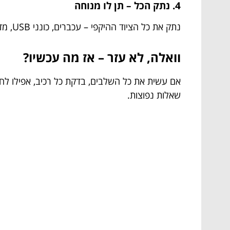
4. נתק הכל – תן לו מנוחה
נתק את כל הציוד ההיקפי – עכברים, כונני USB, מדפסות, חתולים שנרדמו על המקלדת. תחזיר אותו למצב מינימלי ותבדוק האם זה עוזר.
וואלה, לא עזר – אז מה עכשיו?
שאלות נפוצות.