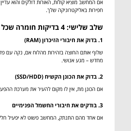
אם המחשב מוציא קולות, האורות דולקים והוא עדיין
חפירות באליקטרוניקה שלך.
שלב שלישי: 4 בדיקות חומרה שכל אחד יכול לעשות (אפילו סבתא שלך)
1. בדוק את חיבורי הזיכרון (RAM)
שלוף אותם החוצה בזהירות מהלוח אם, נקה עם פד 
מחדש – מגע אנושי.
2. בדוק את הכונן הקשיח (SSD/HDD)
אם הכונן מת, אין לו מקום להעיר את מערכת ההפעל
3. בודקים את חיבורי החשמל הפנימיים
אם אחד מהם התנתק, המחשב פשוט לא יפעיל חלקים מסוימים. כבל SATA קטן ומעצבן עלול לקבוע אם תראה את lix