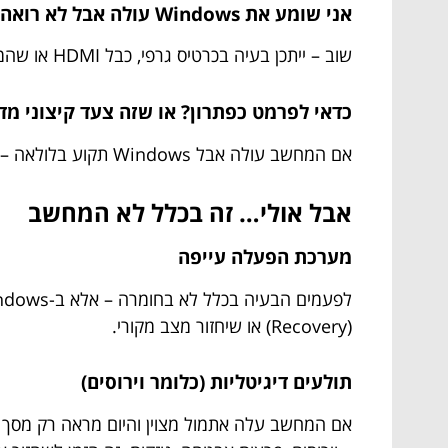
אני שומע את Windows עולה אבל לא רואה כלום – איך זה הגיוני?
שוב – ייתכן בעיה בכרטיס גרפי, כבל HDMI או שהמחשב נכנס ל"שינה עמוקה" (Hibernate) בצורה מוזרה. נסה לכבות בכוח (לחיצה ארוכה) ולפתוח שוב.
כדאי לפרמט כפתרון? או שזה צעד קיצוני מדי
אם המחשב עולה אבל Windows תקוע בלולאה – פרמוט הוא אופציה, אבל
אבל אולי… זה בכלל לא המחשב
מערכת הפעלה עייפה
(Recovery) או שיחזור מצב מקורי.
תולעים דיגיטליות (כלומר וירוסים)