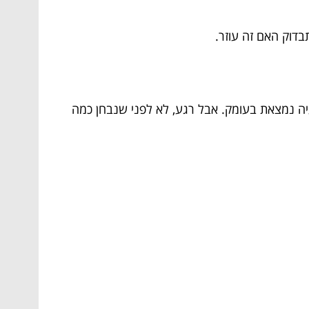
אפילו לחשת לו “קום” – והמחשב עדיין עיקש כמו ילד בן 3 – כנראה שהבעיה נמצאת בעומק. אבל רגע, לא לפני שנבחן כמה