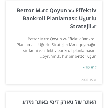
Bettor Mərc Qoyun və Effektiv
Bankroll Planlaması: Uğurlu
Stratejilər
Bettor Mərc Qoyun və Effektiv Bankroll
Planlaması: Uğurlu StratejilərMərc qoymağın
sirrlərini və effektiv bankroll planlamasını
öyrənmək, hər bir bettor üçün...
קרא עוד »
יול 15, 2026
האתר של טארק דיסי באתר מידע