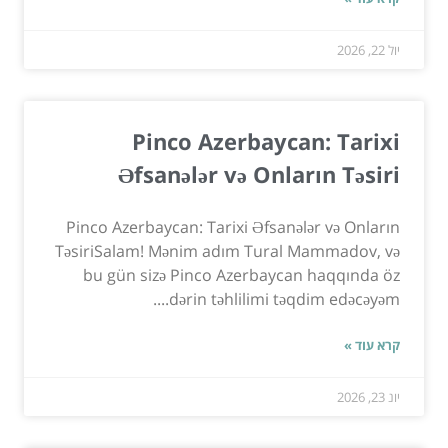
יול 22, 2026
Pinco Azerbaycan: Tarixi
Əfsanələr və Onların Təsiri
Pinco Azerbaycan: Tarixi Əfsanələr və Onların
TəsiriSalam! Mənim adım Tural Mammadov, və
bu gün sizə Pinco Azerbaycan haqqında öz
dərin təhlilimi təqdim edəcəyəm....
קרא עוד »
יונ 23, 2026