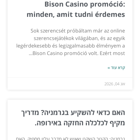
Bison Casino promóció:
minden, amit tudni érdemes
Sok szerencsét próbáltam már az online
szerencsejátékok világában, és az egyik
legérdekesebb és legizgalmasabb élményem a
Bison Casino promóció volt. Ezért most...
קרא עוד »
אוג 04, 2026
האם כדאי להשקיע בגרמניה? מדריך
מקיף לכלכלה החזקה באירופה.
גרמניה: הקטר השקט שאיש לא מדבר עליו מספיק. האם