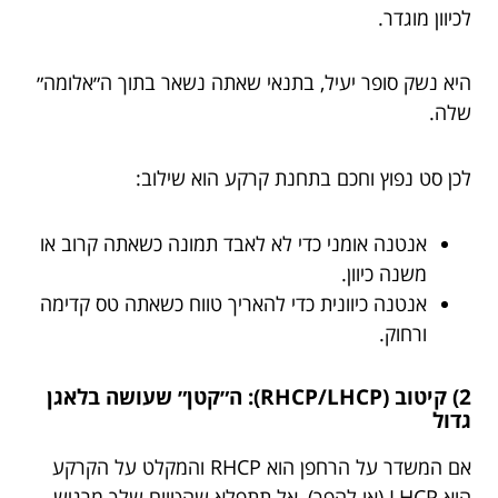
לכיוון מוגדר.
היא נשק סופר יעיל, בתנאי שאתה נשאר בתוך ה״אלומה״
שלה.
לכן סט נפוץ וחכם בתחנת קרקע הוא שילוב:
אנטנה אומני כדי לא לאבד תמונה כשאתה קרוב או
משנה כיוון.
אנטנה כיוונית כדי להאריך טווח כשאתה טס קדימה
ורחוק.
2) קיטוב (RHCP/LHCP): ה״קטן״ שעושה בלאגן
גדול
אם המשדר על הרחפן הוא RHCP והמקלט על הקרקע
הוא LHCP (או להפך), אל תתפלא שהטווח שלך מרגיש