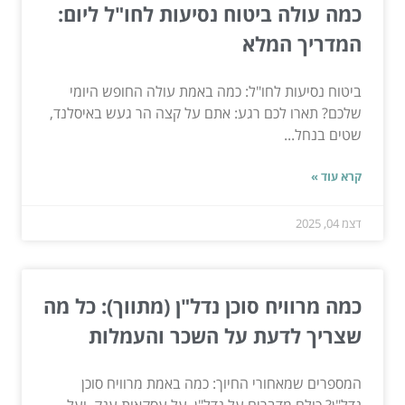
כמה עולה ביטוח נסיעות לחו"ל ליום:
המדריך המלא
ביטוח נסיעות לחו"ל: כמה באמת עולה החופש היומי
שלכם? תארו לכם רגע: אתם על קצה הר געש באיסלנד,
שטים בנחל...
קרא עוד »
דצמ 04, 2025
כמה מרוויח סוכן נדל"ן (מתווך): כל מה
שצריך לדעת על השכר והעמלות
המספרים שמאחורי החיוך: כמה באמת מרוויח סוכן
נדל"ן? כולם מדברים על נדל"ן, על עסקאות ענק, ועל