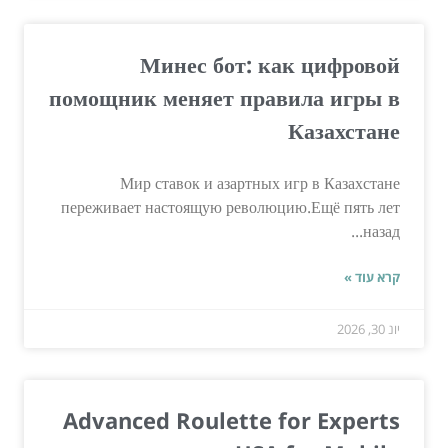
Минес бот: как цифровой
помощник меняет правила игры в
Казахстане
Мир ставок и азартных игр в Казахстане
переживает настоящую революцию.Ещё пять лет
назад...
קרא עוד »
יונ 30, 2026
Advanced Roulette for Experts