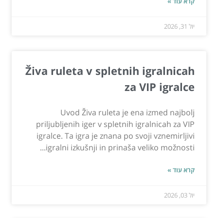
קרא עוד »
יול 31, 2026
Živa ruleta v spletnih igralnicah
za VIP igralce
Uvod Živa ruleta je ena izmed najbolj
priljubljenih iger v spletnih igralnicah za VIP
igralce. Ta igra je znana po svoji vznemirljivi
igralni izkušnji in prinaša veliko možnosti...
קרא עוד »
יול 03, 2026