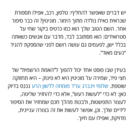
יש דברים שאפשר להחליף: טלפון, רכב, אפילו תספורת
שנראית כאילו נולדה מתוך הימור. מוניטין? זה כבר סיפור
אחר. השם הטוב שלך הוא כמו כרטיס ביקור שחי על
סטרואידים: הוא מסתובב לבד, מדבר עם אנשים כשאתה
בכלל ישן, לפעמים גם עושה רושם לפני שהספקת להגיד
“נעים מאוד”.
בעידן שבו פוסט אחד יכול להפוך ל”האמת הרשמית” של
חצי פיד, שמירה על מוניטין היא לא פינוק – היא תחזוקה
שוטפת.
שלומי וינברג עו"ד מומחה ללשון הרע
נכנס בדיוק
כאן: לא כדי “לעשות רעש”, אלא כדי להחזיר שליטה,
לעצור התפשטות, ולבנות מהלך חכם שמחזיר את הסיפור
לידיים שלך. וכן, אפשר לעשות את זה בצורה עניינית,
מדויקת, ואפילו עם חיוך.