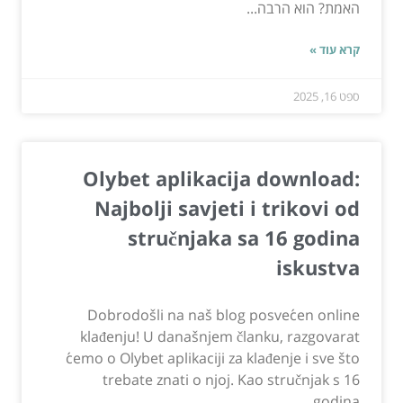
האמת? הוא הרבה...
קרא עוד »
ספט 16, 2025
Olybet aplikacija download:
Najbolji savjeti i trikovi od
stručnjaka sa 16 godina
iskustva
Dobrodošli na naš blog posvećen online
klađenju! U današnjem članku, razgovarat
ćemo o Olybet aplikaciji za klađenje i sve što
trebate znati o njoj. Kao stručnjak s 16
godina...