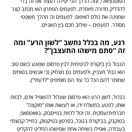
הפוטנציאלי, ומה הדרך הכי יעילה לעצור את זה בלי
להדליק מדורה מיותרת. לפעמים הפתרון הוא מכתב קצר
שמפנה את כולם לאיפוס. לפעמים זה מהלך משפטי
מסודר. לפעמים – שילוב חכם בין השניים.
רגע, מה בכלל נחשב “לשון הרע” ומה
זה “סתם מישהו התעצבן”?
הגבול בין ביקורת לגיטימית לבין פרסום שפוגע בשם טוב
הוא גבול מעניין, ולפעמים גם מצחיק (כי אנשים בטוחים
שמותר להם הכל כל עוד הם מוסיפים “לדעתי”).
בגדול, לשון הרע הוא פרסום שעלול להשפיל אדם, לבזות
אותו, לפגוע במשלח ידו, או לעשות אותו “מוקצה”
חברתית/עסקית. זה יכול להיות בפייסבוק, בוואטסאפ,
בטוקבק, בביקורת בגוגל, בסרטון בטיקטוק, במייל קבוצתי
בעבודה, ואפילו בשיחה אחת שמישהו החליט להקליט