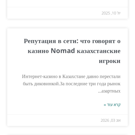
יול 10, 2025
Репутация в сети: что говорят о
казино Nomad казахстанские
игроки
Интернет-казино в Казахстане давно перестали
быть диковинкой.За последние три года рынок
азартных...
קרא עוד »
אוג 03, 2026