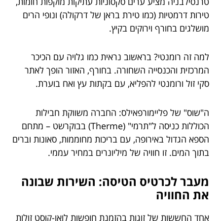
טרנסילבניה מציע ערים סקסוניות עתיקות מוקפות חומות,
טירות דרמטיות (כמו טירת בראן של דרקולה) ונופי הרים
מושלגים בחורף וירוקים בקיץ.
למה זה רומנטי? בראשוב נראית כמו גלויה עם הכיכר
המרכזית והכנסייה השחורה. בחורף, האזור הופך לאתר
סקי זול ורומנטי להפליא, עם בקתות עץ ואח בוערת.
ה"שוס" של פליימורפאילס: החברה משווקת חבילות
הכוללות כניסה ל"תרמי" (Therme) בבוקרשט – מתחם
הספא הגדול באירופה, עם בריכות מחוממות, סאונות וברים
בתוך המים. זו חוויה של מיליונרים במחיר עממי.
מעבר לכרטיס הטיסה: השירות שבונה
את החוויה
אחד החששות של זוגות בהזמנת חופשות לואו-קוסט זולות