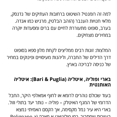
למה זה רומנטי? השיטוט ברחובות העתיקים של גדנסק,
מלאי חנויות הענבר (הזהב הבלטי), מרגיש כמו אגדה.
בערב, סופוט מתעוררת לחיים עם ברים ומסעדות יוקרה
במחירים מצחיקים.
המלצות: זוגות רבים ממליצים לקחת מלון ספא בסופוט
דרך הדילים של החברה, וליהנות מעיסויים ופינוקים במחיר
של כניסה לבריכה בארץ.
בארי ופוליה, איטליה (Bari & Puglia): איטליה
האותנטית
בעוד שכולם נוהרים לרומא או לחוף אמאלפי היקר, החבל
הדרומי של המגף האיטלק – פוליה – נותר יעד בתולי וזול.
בארי היא עיר נמל מקסימה, אך הקסם האמיתי נמצא
בעיירות שמסביב, כמו פוליניאנו א מארה (Polignano a