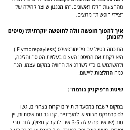
מההצעות הללו ראשונים. זהו מנגנון שיוצר קהילה של
"ציידי חופשות" מרוצים.
איך להפוך חופשה זולה לחופשה יוקרתית? (טיפים
לזוגות)
החוכמה בטיול עם פליימורפאילס (Flymorepayless )
היא לקחת את החיסכון העצום בעלויות הטיסה והלינה,
ולהשתמש בו כדי לשדרג את החוויה במקום עצמו. הנה
כמה
המלצות
ליישום:
שיטת ה"פיקניק גורמה":
במקום לשבת במסעדות תיירים יקרות בצהריים, גשו
לסופרמרקט מקומי או למעדנייה. קנו גבינות איכותיות, יין
טוב (שבאירופה עולה 3-5 אירו לבקבוק מצוין), לחם טרי
ופירות. מצאו פינה יפה בפארק, מול האגם או בכיכר העיר,