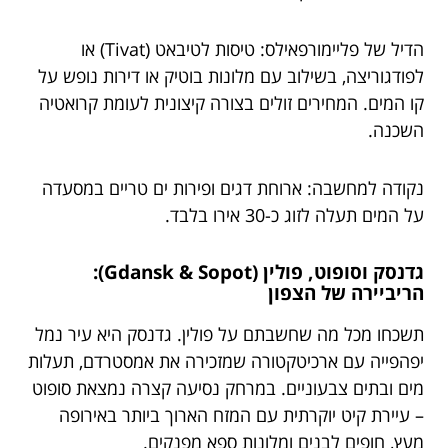
הדיל של פליימורפאילס: טיסות לטיבאט (Tivat) או
לפודגוריצה, בשילוב עם מלונות בוטיק או דירות נופש על
קו המים. המחירים זולים בצורה קיצונית לעומת קרואטיה
השכנה.
נקודה למחשבה: ארוחת דגים ופירות ים טריים במסעדה
על המים תעלה לזוג כ-30 אירו בלבד.
גדנסק וסופוט, פולין (Gdansk & Sopot):
הריביירה של הצפון
תשכחו מכל מה שחשבתם על פולין. גדנסק היא עיר נמל
יפהפייה עם ארכיטקטורה שמזכירה את אמסטרדם, תעלות
מים ובתים צבעוניים. במרחק נסיעה קצרה נמצאת סופוט
– עיירת קיט יוקרתית עם המזח הארוך ביותר באירופה
מעץ, חופים לבנים ומלונות ספא מפנקים.