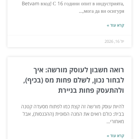
Betvam вход! С 16 години опит в индустрията,
мога да ви осигуря,...
קרא עוד »
יול 16, 2026
רואה חשבון לעוסק מורשה: איך
לבחור נכון, לשלם פחות מס (בכיף),
ולהתעסק פחות בניירת
להיות עוסק מורשה זה קצת כמו לפתוח מסעדה קטנה
בבית: כולם רואים את המנה הסופית (ההכנסות), אבל
מאחורי...
קרא עוד »