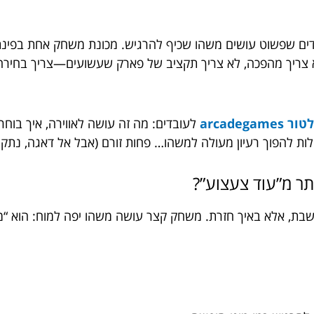
דים שפשוט עושים משהו שכיף להרגיש. מכונת משחק אחת בפינת 
 לא צריך מהפכה, לא צריך תקציב של פארק שעשועים—צריך בחיר
arcadeg
לעובדים: מה זה עושה לאווירה, איך בוחר
ות להפוך רעיון מעולה למשהו… פחות זורם (אבל אל דאגה, נתקן 
ר מ”עוד צעצוע”?
בת, אלא באיך חזרת. משחק קצר עושה משהו יפה למוח: הוא “מאתח