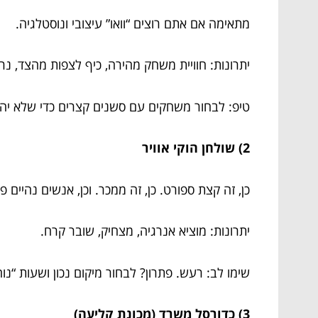
מתאימה אם אתם רוצים “וואו” עיצובי ונוסטלגיה.
יתרונות: חוויית משחק מהירה, כיף לצפות מהצד, נר
טיפ: לבחור משחקים עם סשנים קצרים כדי שלא יהי
2) שולחן הוקי אוויר
כן, זה קצת ספורט. כן, זה ממכר. וכן, אנשים נהיים פ
יתרונות: מוציא אנרגיה, מצחיק, שובר קרח.
שימו לב: רעש. פתרון? לבחור מיקום נכון ושעות “נוח
3) כדורסל משרד (מכונת קליעה)