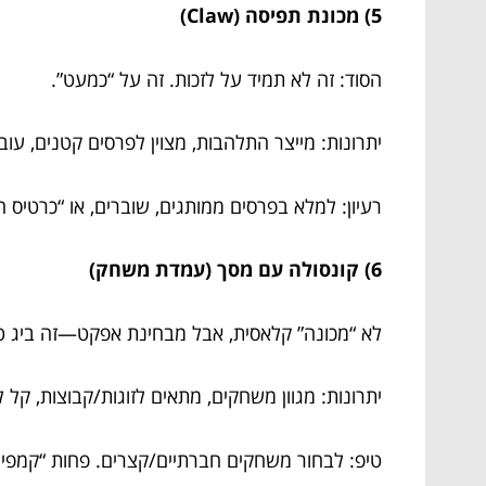
5) מכונת תפיסה (Claw)
הסוד: זה לא תמיד על לזכות. זה על “כמעט”.
יתרונות: מייצר התלהבות, מצוין לפרסים קטנים, עוב
רעיון: למלא בפרסים ממותגים, שוברים, או “כרטיס 
6) קונסולה עם מסך (עמדת משחק)
לא “מכונה” קלאסית, אבל מבחינת אפקט—זה ביג טי
יתרונות: מגוון משחקים, מתאים לזוגות/קבוצות, קל ל
טיפ: לבחור משחקים חברתיים/קצרים. פחות “קמפיין של 70 ש