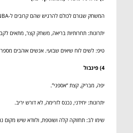
המשחק שגורם לכולם להרגיש שהם קרובים ל-NBA… לפחות בעשר השניות הראשונות.
יתרונות: תחרותיות בריאה, משחק קצר, מתאים לקבו
טיפ: לשים לוח שיאים שבועי. אנשים אוהבים מספרי
4) פינבול
יפה, מבריק, קצת “אספני”.
יתרונות: יחידני, נכנס לזרימה, לא דורש יריב.
שימו לב: תחזוקה קלה ושוטפת, ולוודא שיש מקום נו