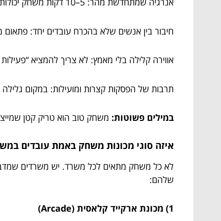
אנרגיה שמתחדשת מהר: 5–10 דקות משחק יכולות להרגיש כמו מיני-חופשה.
חיבור בין אנשים שלא בהכרח עובדים יחד: פתאום מ
אווירה קלילה בלי מאמץ: לא צריך להמציא “פעילות 
תרבות של הפסקות קצרות ומועילות: במקום גלילה 
במילים פשוטות:
משחק טוב הוא טריק קטן שמייצר 
איזה סוגי מכונות משחק באמת עובדים במשרד? 7 אופציות שגורמות לעובדים להישאר… 
לא כל משחק מתאים לכל משרד. יש משרדים שמדברים
שלהם:
1) מכונת ארקייד קלאסית (Arcade)