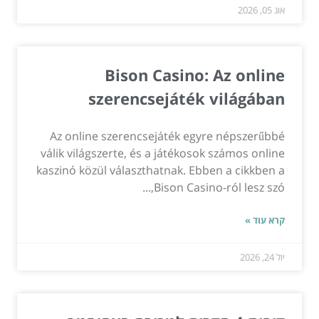
אוג 05, 2026
Bison Casino: Az online
szerencsejáték világában
Az online szerencsejáték egyre népszerűbbé
válik világszerte, és a játékosok számos online
kaszinó közül választhatnak. Ebben a cikkben a
Bison Casino-ról lesz szó,...
קרא עוד »
יול 24, 2026