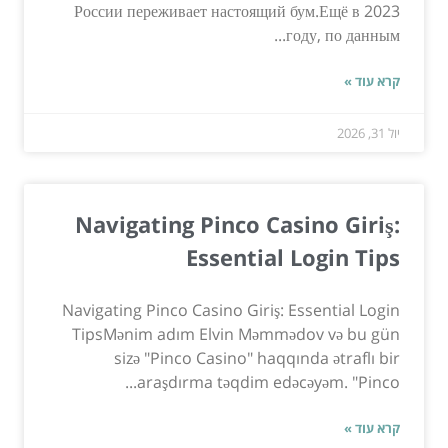
России переживает настоящий бум.Ещё в 2023
году, по данным...
קרא עוד »
יול 31, 2026
Navigating Pinco Casino Giriş:
Essential Login Tips
Navigating Pinco Casino Giriş: Essential Login
TipsMənim adım Elvin Məmmədov və bu gün
sizə "Pinco Casino" haqqında ətraflı bir
araşdırma təqdim edəcəyəm. "Pinco...
קרא עוד »