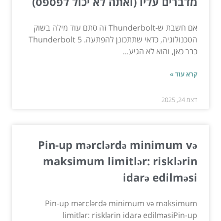
מדברים עליו (ואתה לא יכול לפספס)
אם חשבת ש-Thunderbolt זה סתם עוד מילה בשוק
הטכנולוגיה, כדאי שתתכונן להפתעה. Thunderbolt 5
כבר כאן, והוא לא הגיע...
קרא עוד »
דצמ 24, 2025
Pin-up mərclərdə minimum və
maksimum limitlər: risklərin
idarə edilməsi
Pin-up mərclərdə minimum və maksimum
limitlər: risklərin idarə edilməsiPin-up