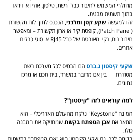
מודולרי המשמש לחיבור כבלי רשת, טלפון, אודיו או וידאו
בתוך תשתית מבנית.
זהו למעשה
שקע קטן ומלבני
, הנכנס לתוך לוח תקשורת
(Patch Panel), קופסת קיר או ארון תקשורת – ומאפשר
חיבור נוח, נקי ומאובטח של כבל RJ45 או סוגי כבלים
אחרים.
שקעי קיסטון ג.ברס
הם הבסיס לכל מערכת רשת
מסודרת — בין אם מדובר במשרד, בית חכם או מרכז
נתונים.
למה קוראים לזה "קיסטון"?
המונח "Keystone" נלקח מהעולם האדריכלי – הוא
מתאר את
אבן המפתח בקשת
שמחזיקה את המבנה
כולו.
בדומה לכך, גם שקע הקיסטון הוא "אבן המפתח" בתשתית