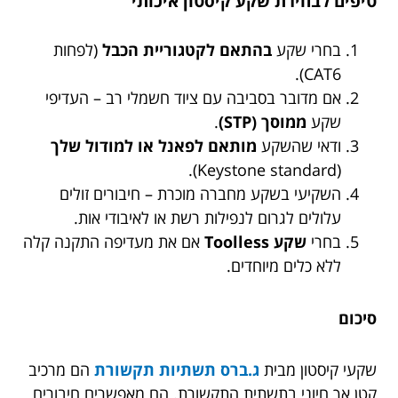
טיפים לבחירת שקע קיסטון איכותי
בחרי שקע
בהתאם לקטגוריית הכבל
(לפחות
CAT6).
אם מדובר בסביבה עם ציוד חשמלי רב – העדיפי
שקע
ממוסך (STP)
.
ודאי שהשקע
מותאם לפאנל או למודול שלך
(Keystone standard).
השקיעי בשקע מחברה מוכרת – חיבורים זולים
עלולים לגרום לנפילות רשת או לאיבודי אות.
בחרי
שקע Toolless
אם את מעדיפה התקנה קלה
ללא כלים מיוחדים.
סיכום
שקעי קיסטון מבית
ג.ברס תשתיות תקשורת
הם מרכיב
קטן אך חיוני בתשתית התקשורת. הם מאפשרים חיבורים