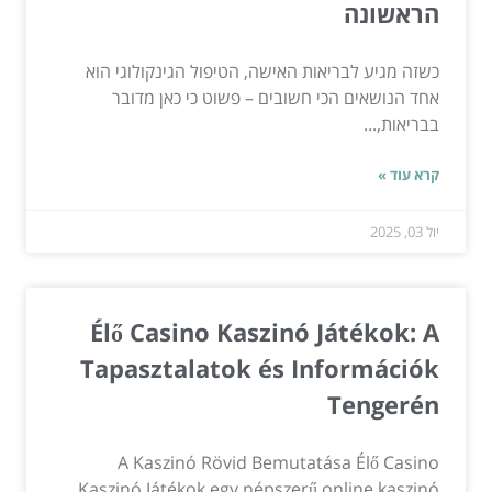
הראשונה
כשזה מגיע לבריאות האישה, הטיפול הגינקולוגי הוא
אחד הנושאים הכי חשובים – פשוט כי כאן מדובר
בבריאות,...
קרא עוד »
יול 03, 2025
Élő Casino Kaszinó Játékok: A
Tapasztalatok és Információk
Tengerén
A Kaszinó Rövid Bemutatása Élő Casino
Kaszinó Játékok egy népszerű online kaszinó