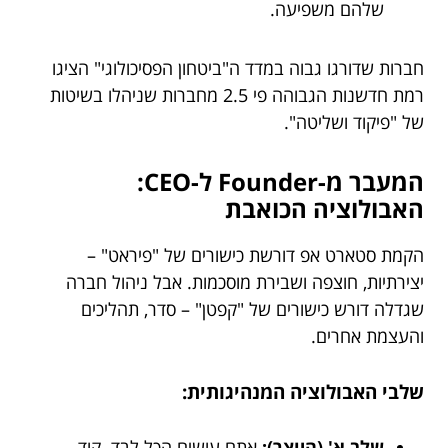
שלהם משפיעה.
חברות שדורגו גבוה במדד ה"ביטחון הפסיכולוגי" הציגו
רמת חדשנות הגבוהה פי 2.5 מחברות שניהלו בשיטות
של "פיקוד ושליטה".
המעבר מ-Founder ל-CEO:
האבולוציה הכואבת
הקמת סטארט אפ דורשת כישורים של "פיראט" –
יצירתיות, חוצפה ושבירת מוסכמות. אבל ניהול חברה
שגדלה דורש כישורים של "קפטן" – סדר, תהליכים
והעצמת אחרים.
שלבי האבולוציה המנהיגותית:
שלב א' (היוצר):
אתם עושים הכל לבד. קוד,