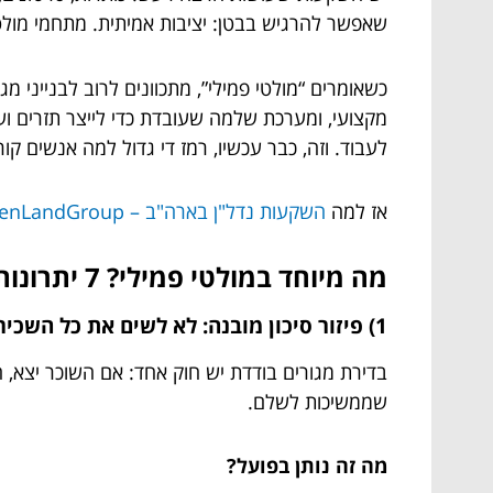
שאפשר להרגיש בבטן: יציבות אמיתית. מתחמי מולטי פמילי בארה״ב (Multi-Family) שיי
כשאומרים “מולטי פמילי”, מתכוונים לרוב לבנייני מ
מקצועי, ומערכת שלמה שעובדת כדי לייצר תזרים 
לעבוד. וזה, כבר עכשיו, רמז די גדול למה אנשים קור
אז למה
השקעות נדל"ן בארה"ב – ChosenLandGroup
מה מיוחד במולטי פמילי? 7 יתרונות שמתחילים בקטן ונגמרים ביציבות גדולה
1) פיזור סיכון מובנה: לא לשים את כל השכירות בדירה אחת
בדירת מגורים בודדת יש חוק אחד: אם השוכר יצא, ה
שממשיכות לשלם.
מה זה נותן בפועל?