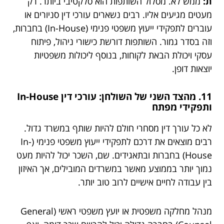
ת:
ממש לא. מסלול השותפות הוא סלקטיבי ביותר. רק
מעטים מגיעים אליו. רבים נשארים עורכי דין סניורים או
עוברים לתפקידי ייעוץ משפטי פנימי (In-House) בחברות,
וזה בסדר גמור. השותפות דורשת כישורי ניהול, פיתוח
עסקי ויכולת הבאת לקוחות, בנוסף ליכולות משפטיות
יוצאות דופן.
11. מהצד השני של השולחן: עורכי דין In-House
ותפקידי מפתח
לא כל עורך דין מסחרי חולם להיות שותף במשרד גדול.
רבים מוצאים את דרכם לתפקידי ייעוץ משפטי פנימי (In-
House) בחברות ובתאגידים. שם, השכר יכול להיות מעט
נמוך יותר בממוצע מאשר במשרדים המובילים, אך האיזון
בין עבודה לחיים אישיים לרוב טוב יותר.
מנהל מחלקה משפטית או יועץ משפטי ראשי (General