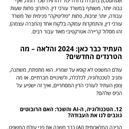
Counsel) בחברה גדולה יכול להרוויח שכר דומה, ואף
גבוה יותר, משותף במשרד עורכי דין. היתרון: פחות שעות
עבודה, יותר יציבות, פחות "פוליטיקה" פנימית של משרד
עורכי דין, והתמקדות עמוקה בלקוח אחד (החברה עצמה).
זהו מסלול קריירה אטרקטיבי מאוד עבור רבים.
העתיד כבר כאן: 2024 והלאה – מה
הטרנדים החדשים?
עולם המשפט לא קופא על שמריו. הוא מתפתח, משתנה,
ומגיב לטכנולוגיה, לכלכלה, ולשינויים חברתיים. אז מה
צופן העתיד לעורכי הדין המסחריים, ואיך זה ישפיע על
הכיס שלהם?
12. הטכנולוגיה, ה-AI והשכר: האם הרובוטים
גונבים לנו את העבודה?
הבינה המלאכותית (AI) כבר משנה את פני עולם המשפט.