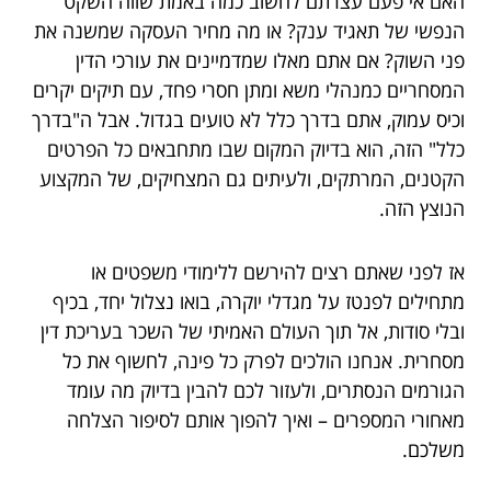
האם אי פעם עצרתם לחשוב כמה באמת שווה השקט
הנפשי של תאגיד ענק? או מה מחיר העסקה שמשנה את
פני השוק? אם אתם מאלו שמדמיינים את עורכי הדין
המסחריים כמנהלי משא ומתן חסרי פחד, עם תיקים יקרים
וכיס עמוק, אתם בדרך כלל לא טועים בגדול. אבל ה"בדרך
כלל" הזה, הוא בדיוק המקום שבו מתחבאים כל הפרטים
הקטנים, המרתקים, ולעיתים גם המצחיקים, של המקצוע
הנוצץ הזה.
אז לפני שאתם רצים להירשם ללימודי משפטים או
מתחילים לפנטז על מגדלי יוקרה, בואו נצלול יחד, בכיף
ובלי סודות, אל תוך העולם האמיתי של השכר בעריכת דין
מסחרית. אנחנו הולכים לפרק כל פינה, לחשוף את כל
הגורמים הנסתרים, ולעזור לכם להבין בדיוק מה עומד
מאחורי המספרים – ואיך להפוך אותם לסיפור הצלחה
משלכם.