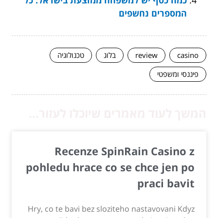
כמה כסף יש למשפחה ממוצעת בישראל: כל
המספרים נחשפים
casino
review
בלוג
טכנולוגיה
פיננסי ומשפטי
המשך לעוד מאמרים שיוכלו לעזור...
Recenze SpinRain Casino z
pohledu hrace co se chce jen po
praci bavit
Hry, co te bavi bez sloziteho nastavovani Kdyz