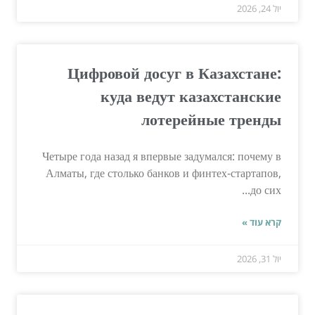
יול 24, 2026
Цифровой досуг в Казахстане:
куда ведут казахстанские
лотерейные тренды
Четыре года назад я впервые задумался: почему в
Алматы, где столько банков и финтех-стартапов,
до сих...
קרא עוד »
יול 31, 2026