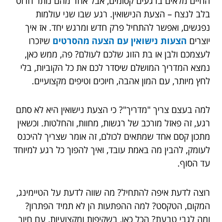
החיים מלאים ברגעים קסומים, אבל אחד מהם נותר חרוט
בלב לנצח – הצעת הנישואין. רגע שבו שני עולמות
נפגשים, ואפשר להתחיל פרק חדש ומרגש יחד. אז איך
יוצרים
הצעות נישואין עם הצעה מהסרטים
שיזכרו
לעצמכם ולבן או בת הזוג שלכם לעולם? פה, ממש כאן,
נמצא המדריך המושלם שיסדר לכם את כל הקוביות, בלי
לחץ מיותר, עם המון אהבה, חיוכים וטיפים מקצועיים.
למה בעצם צריך "מדריך"? כי הצעת נישואין היא לא סתם
רגע, זה פאזל מורכב של רגשות, מחוות, והחלטות. וכשאין
מתכון קסם אחד שמתאים לכולם, זה אומר שצריך להיכנס
לעומק, להבין מה באמת עובד, ואיך להפוך כל רגע למיוחד
עד הסוף.
רוצה לדעת איפה להתחיל? מה שווה לדעת על הטיימינג,
המקום, הטקסט? למה ההפתעות הן לא תמיד הפתרון?
ומה לגבי טבעת? הכל כאן, בשקיפות ומקצועיות, עם חיוך