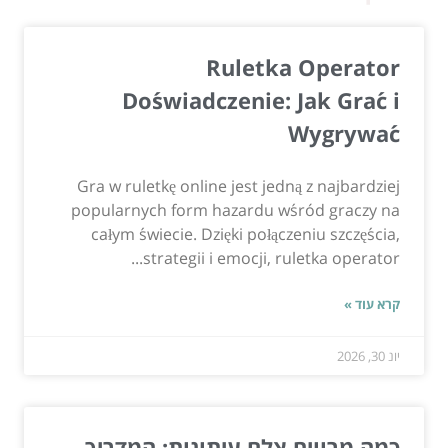
Ruletka Operator
Doświadczenie: Jak Grać i
Wygrywać
Gra w ruletkę online jest jedną z najbardziej
popularnych form hazardu wśród graczy na
całym świecie. Dzięki połączeniu szczęścia,
strategii i emocji, ruletka operator...
קרא עוד »
יונ 30, 2026
כמה מרוויח צלם עיתונות: המדריך