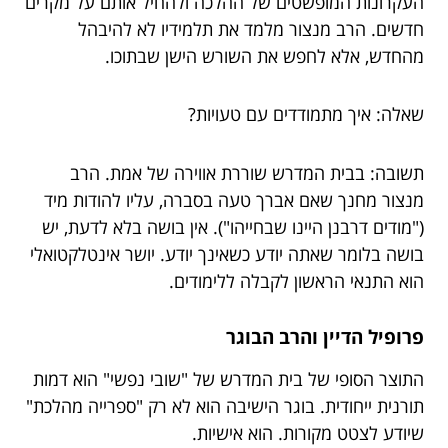
העקרונות המופשטים של ההלכה ולהחיל אותם על מקרים
חדשים. הרב מנצור מלמד את תלמידיו לא להיבהל
מהחדש, אלא לחפש את השורש הישן שבתוכו.
שאלה: איך מתמודדים עם טעויות?
תשובה: בבית המדרש שוררת אווירה של אמת. הרב
מנצור מחנך שאם אברך טעה בסברה, עליו להודות מיד
("מודים דרבנן היינו שבחייהו"). אין בושה בלא לדעת, יש
בושה בלומר שאתה יודע כשאינך יודע. יושר אינטלקטואלי
הוא התנאי הראשון לקבלה ללימודים.
פרופיל הדיין והרב הבוגר
התוצר הסופי של בית המדרש של "שובי נפשי" הוא דמות
תורנית ייחודית. בוגר הישיבה הוא לא רק "ספרייה מהלכת"
שיודע לצטט מקורות. הוא אישיות.