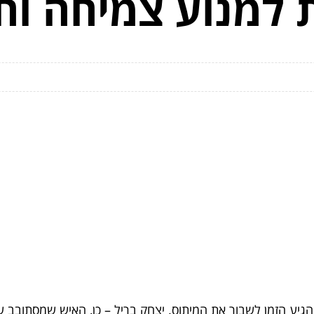
 למנוע צמיחה וח
 הגיע הזמן לשבור את המיתוס. יצחק בריל – כן, האיש שמסתובב עם